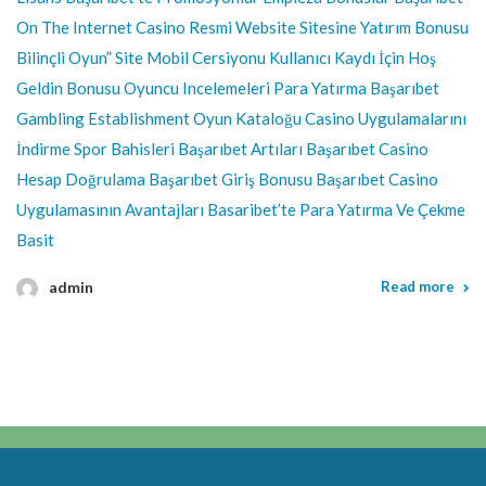
On The Internet Casino Resmi Website Sitesine
Yatırım Bonusu
Bilinçli Oyun”
Site Mobil Cersiyonu
Kullanıcı Kaydı İçin Hoş
Geldin Bonusu
Oyuncu Incelemeleri
Para Yatırma
Başarıbet
Gambling Establishment Oyun Kataloğu
Casino Uygulamalarını
İndirme
Spor Bahisleri
Başarıbet Artıları
Başarıbet Casino
Hesap Doğrulama
Başarıbet Giriş Bonusu
Başarıbet Casino
Uygulamasının Avantajları
Basaribet’te Para Yatırma Ve Çekme
Basit
admin
Read more