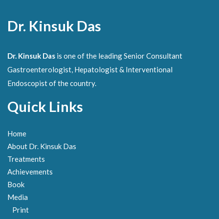
Dr. Kinsuk Das
Dr. Kinsuk Das
is one of the leading Senior Consultant
Gastroenterologist, Hepatologist & Interventional
Endoscopist of the country.
Quick Links
Home
About Dr. Kinsuk Das
Treatments
Achievements
Book
Media
Print