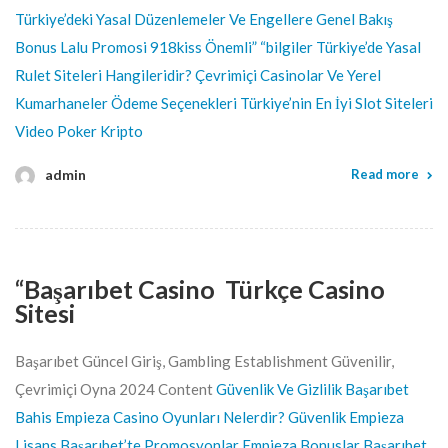
Türkiye’deki Yasal Düzenlemeler Ve Engellere Genel Bakış
Bonus Lalu Promosi 918kiss
Önemli” “bilgiler
Türkiye’de Yasal
Rulet Siteleri Hangileridir?
Çevrimiçi Casinolar Ve Yerel
Kumarhaneler
Ödeme Seçenekleri
Türkiye’nin En İyi Slot Siteleri
Video Poker
Kripto
admin
Read more
“başarıbet Casino ️ Türkçe Casino
Sitesi
Başarıbet Güncel Giriş, Gambling Establishment Güvenilir,
Çevrimiçi Oyna 2024 Content
Güvenlik Ve Gizlilik
Başarıbet
Bahis Empieza Casino Oyunları Nelerdir?
Güvenlik Empieza
Lisans
Başarıbet’te Promosyonlar Empieza Bonuslar
Başarıbet