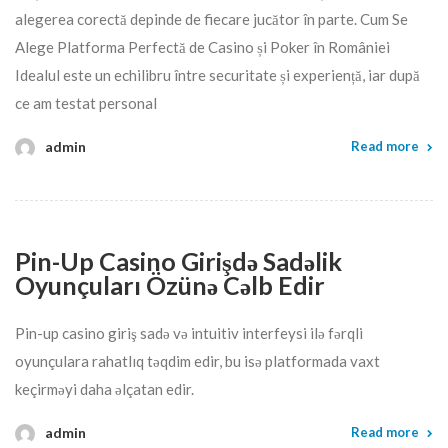
alegerea corectă depinde de fiecare jucător în parte. Cum Se
Alege Platforma Perfectă de Casino și Poker în României
Idealul este un echilibru între securitate și experiență, iar după
ce am testat personal
admin
Read more
Pin-Up Casino Girişdə Sadəlik
Oyunçuları Özünə Cəlb Edir
Pin-up casino giriş sadə və intuitiv interfeysi ilə fərqli
oyunçulara rahatlıq təqdim edir, bu isə platformada vaxt
keçirməyi daha əlçatan edir.
admin
Read more