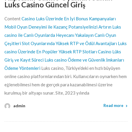
Luks Casino Güncel Giriş
Content
Casino Luks Üzerinde En İyi Bonus Kampanyaları
Mobil Oyun Deneyimi ile Kazanç Potansiyelinizi Artırın
Luks
casino ile Canlı Oyunlarda Heyecanı Yakalayın
Canlı Oyun
Çeşitleri
Slot Oyunlarında Yüksek RTP ve Ödül Avantajları Luks
casino Üzerinde
En Popüler Yüksek RTP Slotları
Casino Lüks
Giriş ve Kayıt Süreci
Luks casino Ödeme ve Güvenlik İmkanları
Ödeme Yöntemleri
Luks casino, Türkiye’deki en hızlı büyüyen
online casino platformlarından biri. Kullanıcıların oynarken hem
eğlenebilmesi hem de gerçek para kazanabilmesi üzerine
kurulmuş bir altyapı sunar. Site, 2023 yılında
admin
Read more