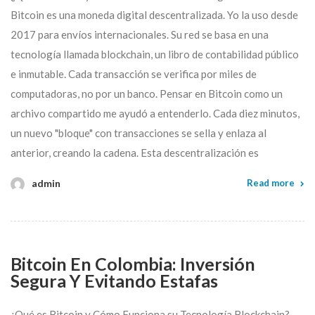
Bitcoin es una moneda digital descentralizada. Yo la uso desde
2017 para envíos internacionales. Su red se basa en una
tecnología llamada blockchain, un libro de contabilidad público
e inmutable. Cada transacción se verifica por miles de
computadoras, no por un banco. Pensar en Bitcoin como un
archivo compartido me ayudó a entenderlo. Cada diez minutos,
un nuevo "bloque" con transacciones se sella y enlaza al
anterior, creando la cadena. Esta descentralización es
admin
Read more
Bitcoin En Colombia: Inversión
Segura Y Evitando Estafas
¿Qué es Bitcoin y Cómo Funciona su Tecnología Blockchain?