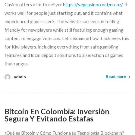
Casino offers a lot to deliver
https://yepcasinoo.net/en-nz/
. It
works well for people just starting out, and it contains what
experienced players seek. The website succeeds in feeling
friendly for new players while still featuring enough gaming
content to engage veterans. Let’s examine how it achieves this
for Kiwi players, including everything from safe gambling
features and local deposit solutions to a selection of games
that ranges
admin
Read more
Bitcoin En Colombia: Inversión
Segura Y Evitando Estafas
¿Qué es Bitcoin y Cómo Funciona su Tecnología Blockchain?