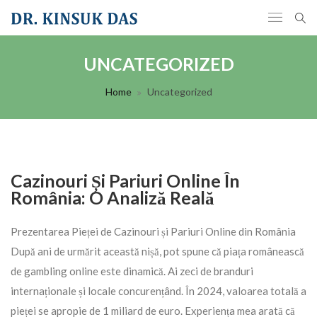
UNCATEGORIZED
Home
Uncategorized
Cazinouri Și Pariuri Online În
România: O Analiză Reală
Prezentarea Pieței de Cazinouri și Pariuri Online din România
După ani de urmărit această nișă, pot spune că piața românească
de gambling online este dinamică. Ai zeci de branduri
internaționale și locale concurențând. În 2024, valoarea totală a
pieței se apropie de 1 miliard de euro. Experiența mea arată că