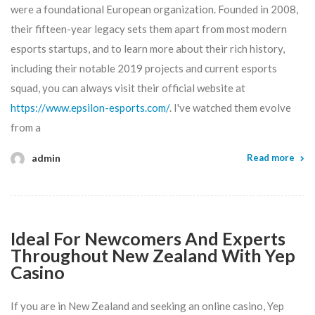
were a foundational European organization. Founded in 2008,
their fifteen-year legacy sets them apart from most modern
esports startups, and to learn more about their rich history,
including their notable 2019 projects and current esports
squad, you can always visit their official website at
https://www.epsilon-esports.com/
. I've watched them evolve
from a
admin
Read more
Ideal For Newcomers And Experts
Throughout New Zealand With Yep
Casino
If you are in New Zealand and seeking an online casino, Yep