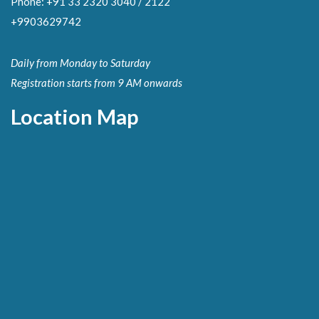
Phone: +91 33 2320 3040 / 2122
+9903629742
Daily from Monday to Saturday
Registration starts from 9 AM onwards
Location Map