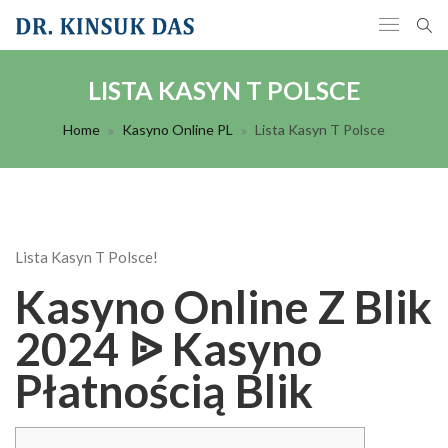
LISTA KASYN T POLSCE
Home
Kasyno Online PL
Lista Kasyn T Polsce
Lista Kasyn T Polsce!
Kasyno Online Z Blik
2024 ᐉ Kasyno
Płatnością Blik