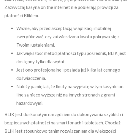
Zazwyczaj kasyna on the internet nie pobierają prowizji za
płatności Blikiem.
Ważne, aby przed akceptacją w aplikacji mobilnej
zweryfikować, czy zatwierdzana kwota pokrywa się z
Twoimi ustaleniami.
Jak większość metod płatności typu pośrednik, BLIK jest
dostępny tylko dla wpłat.
Jest ono profesjonalne i posiada już kilka lat cennego
doświadczenia.
Należy pamiętać, że limity na wypłatę w tym kasynie on-
line są nieco wyższe niż na innych stronach z grami
hazardowymi.
BLIK jest doskonałym narzędziem do dokonywania szybkich i
bezpiecznych płatności na smartfonach i tabletach. Chociaż
BLIK jest stosunkowo tanim rozwiązaniem dla większości