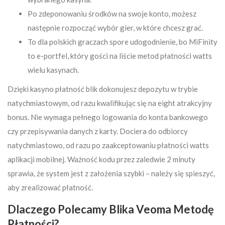
Po zdeponowaniu środków na swoje konto, możesz
następnie rozpocząć wybór gier, w które chcesz grać.
To dla polskich graczach spore udogodnienie, bo MiFinity
to e-portfel, który gości na liście metod płatności watts
wielu kasynach.
Dzięki kasyno płatność blik dokonujesz depozytu w trybie
natychmiastowym, od razu kwalifikując się na eight atrakcyjny
bonus. Nie wymaga pełnego logowania do konta bankowego
czy przepisywania danych z karty. Dociera do odbiorcy
natychmiastowo, od razu po zaakceptowaniu płatności watts
aplikacji mobilnej. Ważność kodu przez zaledwie 2 minuty
sprawia, że system jest z założenia szybki – należy się spieszyć,
aby zrealizować płatność.
Dlaczego Polecamy Blika Veoma Metodę
Płatności?