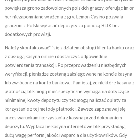
powiększa grono zadowolonych polskich graczy, oferując im or
her niezapomniane wrażenia z gry. Lemon Casino pozwala
graczom z Polski wpłacać depozyty za pomocą BLIK bez
dodatkowych prowizji.
Należy skontaktować” “się z działem obsługi klienta banku oraz
z obsługą kasyna online i dostarczyć odpowiednie
potwierdzenia transakcji. Po przeprowadzeniu niezbędnych
weryfikacji, pieniądze zostaną zaksięgowane na koncie kasyna
lub zwrócone na konto bankowe. Pamiętaj, że niektóre kasyna z
płatnością blik mogą mieć specyficzne wymagania dotyczące
minimalnej kwoty depozytu czy też mogą naliczać opłaty za
korzystanie z tej metody płatności. Zawsze zapoznawaj się
unces warunkami korzystania z kasyna przed dokonaniem
depozytu. Wypłacalne kasyna internetowe blik przykładają
dużą wagę perform jakości wsparcia dla użytkowników. Gdy