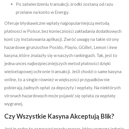
Po zatwierdzeniu transakcji, środki zostaną od razu
przelane na konto w Energy.
Oferuje błyskawiczne wpłaty najpopularniejszą metodą
płatności w Polsce, bez konieczności zakładania dodatkowych
kont czy instalowania aplikacji. Zwróć uwagę na takie strony
hazardowe grunzochse Posido, Playio, GGBet, Lemon i inne
kasyna, które znalazły się w naszych rankingach. Tak, jest to
jedna unces najbezpieczniejszych metod płatności dzięki
wieloetapowej ochronie transakcji. Jeśli chodzi o same kasyna
online, to a single również w większości przypadków nie
pobierają żadnych opłat za depozyty i wypłaty. Na niektórych
stronach hazardowych może pojawić się opłata za wypłatę
wygranej.
Czy Wszystkie Kasyna Akceptują Blik?
Jest in order to zazwyczaj prosty proces, który wymaga jedynie