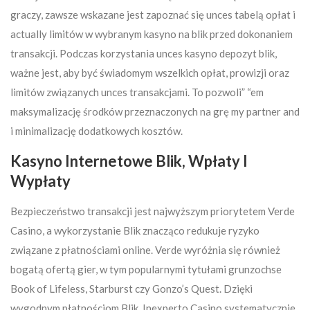
graczy, zawsze wskazane jest zapoznać się unces tabelą opłat i
actually limitów w wybranym kasyno na blik przed dokonaniem
transakcji. Podczas korzystania unces kasyno depozyt blik,
ważne jest, aby być świadomym wszelkich opłat, prowizji oraz
limitów związanych unces transakcjami. To pozwoli” “em
maksymalizację środków przeznaczonych na grę my partner and
i minimalizację dodatkowych kosztów.
Kasyno Internetowe Blik, Wpłaty I
Wypłaty
Bezpieczeństwo transakcji jest najwyższym priorytetem Verde
Casino, a wykorzystanie Blik znacząco redukuje ryzyko
związane z płatnościami online. Verde wyróżnia się również
bogatą ofertą gier, w tym popularnymi tytułami grunzochse
Book of Lifeless, Starburst czy Gonzo’s Quest. Dzięki
wygodnym płatnościom Blik, Inexperto Casino systematycznie