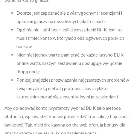
wpłat na konto gracza.
Dobrze jest zapoznać się z wiarygodnymi recenzjami i
opiniami graczy na niezależnych platformach.
Ogólnie nie, light beer jeśli chcesz płacić BLIK-iem, to
musisz mieć konto w którymś z obsługiwanych polskich
banków.
Niemniej jednak warto pamiętać, że każde kasyno BLIK
online watts naszym zestawieniu obsługuje wyłącznie
drugą opcję.
Poniżej znajdziesz rozwiązania najczęstszych problemów
związanych z tą metodą płatności, aby szybko i
skutecznie uporać się z ewentualnymi przeszkodami.
Aby doładować konto, wystarczy wybrać BLIK jako metodę
płatności, wprowadzić kod we potwierdzić transakcję t aplikacji
bankowej. Tak, niektóre kasyna on the web oferują bonusy dla
graczy, którzy używają BLIK do zasilenia konta.