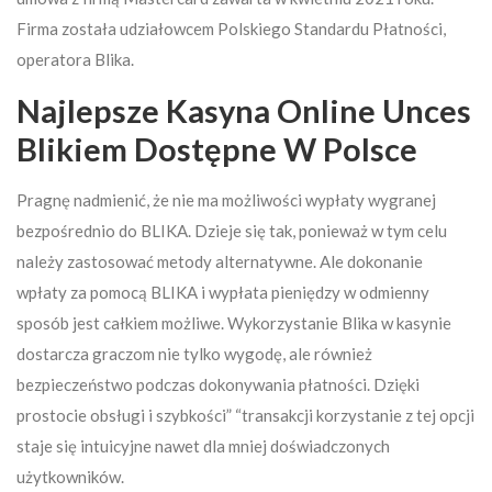
Firma została udziałowcem Polskiego Standardu Płatności,
operatora Blika.
Najlepsze Kasyna Online Unces
Blikiem Dostępne W Polsce
Pragnę nadmienić, że nie ma możliwości wypłaty wygranej
bezpośrednio do BLIKA. Dzieje się tak, ponieważ w tym celu
należy zastosować metody alternatywne. Ale dokonanie
wpłaty za pomocą BLIKA i wypłata pieniędzy w odmienny
sposób jest całkiem możliwe. Wykorzystanie Blika w kasynie
dostarcza graczom nie tylko wygodę, ale również
bezpieczeństwo podczas dokonywania płatności. Dzięki
prostocie obsługi i szybkości” “transakcji korzystanie z tej opcji
staje się intuicyjne nawet dla mniej doświadczonych
użytkowników.