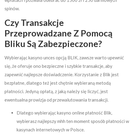
wpłatach i pozwala odebrać do 1500 zł i 250 darmowych
spinów.
Czy Transakcje
Przeprowadzane Z Pomocą
Bliku Są Zabezpieczone?
Wybierając kasyno unces opcją BLIK, zawsze warto upewnić
się, że oferuje ono bezpieczne i szybkie transakcje, aby
zapewnić najlepsze doświadczenie. Korzystanie z Blik jest
bezpłatne, dlatego też jest chętnie wybieraną metodą
płatności. Jedyną opłatą, z jaką należy się liczyć, jest
ewentualna prowizja od przewalutowania transakcji.
Dlatego wybierając kasyno online płatność Blik,
wybierasz najlepszy mhh ten moment sposób płatności w
kasynach internetowych w Polsce.