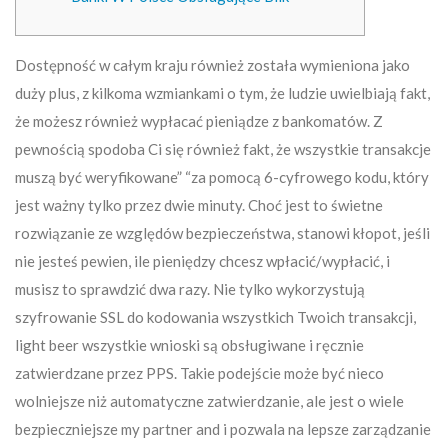
Dostępność w całym kraju również została wymieniona jako
duży plus, z kilkoma wzmiankami o tym, że ludzie uwielbiają fakt,
że możesz również wypłacać pieniądze z bankomatów. Z
pewnością spodoba Ci się również fakt, że wszystkie transakcje
muszą być weryfikowane” “za pomocą 6-cyfrowego kodu, który
jest ważny tylko przez dwie minuty. Choć jest to świetne
rozwiązanie ze względów bezpieczeństwa, stanowi kłopot, jeśli
nie jesteś pewien, ile pieniędzy chcesz wpłacić/wypłacić, i
musisz to sprawdzić dwa razy. Nie tylko wykorzystują
szyfrowanie SSL do kodowania wszystkich Twoich transakcji,
light beer wszystkie wnioski są obsługiwane i ręcznie
zatwierdzane przez PPS. Takie podejście może być nieco
wolniejsze niż automatyczne zatwierdzanie, ale jest o wiele
bezpieczniejsze my partner and i pozwala na lepsze zarządzanie