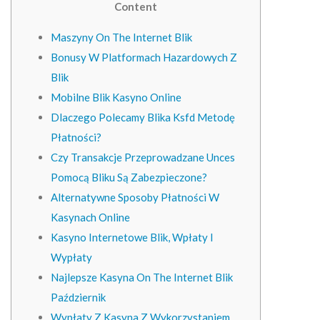
Content
Maszyny On The Internet Blik
Bonusy W Platformach Hazardowych Z
Blik
Mobilne Blik Kasyno Online
Dlaczego Polecamy Blika Ksfd Metodę
Płatności?
Czy Transakcje Przeprowadzane Unces
Pomocą Bliku Są Zabezpieczone?
Alternatywne Sposoby Płatności W
Kasynach Online
Kasyno Internetowe Blik, Wpłaty I
Wypłaty
Najlepsze Kasyna On The Internet Blik
Październik
Wypłaty Z Kasyna Z Wykorzystaniem