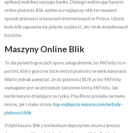
aplikacji mobilnej naszego banku. Dlatego wybierając kasyno
online płatność Blik, wybierasz najlepszy mhh ten moment
sposób płatności w kasynach internetowych w Polsce. Użycie
kodu blik zapewnia nie jedynie szybkość, ale i brak dodatkowych
kosztów.
Maszyny Online Blik
To dla polskich graczach spore udogodnienie, bo MiFinity to e-
portfel, który gości na liście metod płatności w wielu kasynach.
Warto jednak pamiętać, że do płatności BLIK przez MiFinity
wymagane jest wcześniejsze założenie konta MiFinity. Jak
każde kasyno działające na rynku, PlayBison posiada zarówno
mocne, jak i słabe strony
top-najlepsze-kasyna.com/metody-
platnosci/blik
.
Dzięki kasyno Blik z minimalnym depozytem, możesz poczuć