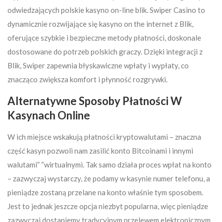
odwiedzających polskie kasyno on-line blik. Swiper Casino to
dynamicznie rozwijające się kasyno on the internet z Blik,
oferujące szybkie i bezpieczne metody płatności, doskonale
dostosowane do potrzeb polskich graczy. Dzięki integracji z
Blik, Swiper zapewnia błyskawiczne wpłaty i wypłaty, co
znacząco zwiększa komfort i płynność rozgrywki.
Alternatywne Sposoby Płatności W
Kasynach Online
W ich miejsce wskakują płatności kryptowalutami – znaczna
część kasyn pozwoli nam zasilić konto Bitcoinami i innymi
walutami” “wirtualnymi. Tak samo działa proces wpłat na konto
– zazwyczaj wystarczy, że podamy w kasynie numer telefonu, a
pieniądze zostaną przelane na konto właśnie tym sposobem.
Jest to jednak jeszcze opcja niezbyt popularna, więc pieniądze
zazwyczaj dostaniemy tradycyjnym przelewem elektronicznym.