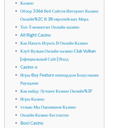
Казино
Обзор 3366 Веб Сайтов Интернет Казино
Онлайн%2C В 38 европейских Мира
Топ-5 немногих Онлайн-казино
All Right Casino
Как Начать Играть В Онлайн Казино
Клуб Вулкан Онлайн-казино Club Vulkan
[официальный Сайт] Вход
Casino-x
Игры Buy Feature пиппардом Бонусными
Раундами
Как найду Лучшее Казино Онлайн%3F
Игры Казино
только Мы Оцениваем Казино
Онлайн Казино Бесплатно
Booi Casino