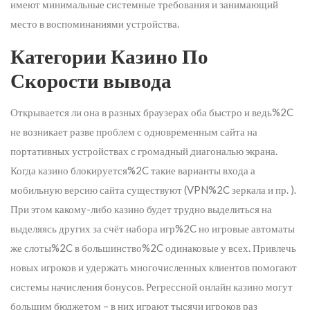
имеют минимальные системные требования и занимающий
место в воспоминаниями устройства.
Категории Казино По
Скорости вывода
Открывается ли она в разных браузерах оба быстро и ведь%2C
не возникает разве проблем с одновременным сайта на
портативных устройствах с громадный диагональю экрана.
Когда казино блокируется%2C такие варианты входа а
мобильную версию сайта существуют (VPN%2C зеркала и пр. ).
При этом какому-либо казино будет трудно выделиться на
выделяясь других за счёт набора игр%2C но игровые автоматы
же слоты%2C в большинство%2C одинаковые у всех. Привлечь
новых игроков и удержать многочисленных клиентов помогают
системы начисления бонусов. Регрессной онлайн казино могут
большим бюджетом – в них играют тысячи игроков раз