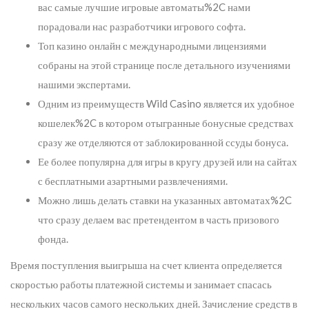
вас самые лучшие игровые автоматы%2C нами
порадовали нас разработчики игрового софта.
Топ казино онлайн с международными лицензиями
собраны на этой странице после детального изучениями
нашими экспертами.
Одним из преимуществ Wild Casino является их удобное
кошелек%2C в котором отыгранные бонусные средствах
сразу же отделяются от заблокированной ссуды бонуса.
Ее более популярна для игры в кругу друзей или на сайтах
с бесплатными азартными развлечениями.
Можно лишь делать ставки на указанных автоматах%2C
что сразу делаем вас претендентом в часть призового
фонда.
Время поступления выигрыша на счет клиента определяется
скоростью работы платежной системы и занимает спасась
нескольких часов самого нескольких дней. Зачисление средств в