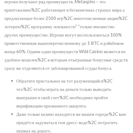
игроки получают ряд преимуществ. Metaspins – это
криптоказино%2C работающее в бесконечных странах мира а
предлагающее более 2500 игр%2C многочисленные акции%2C
лотерею%2C программу лояльности” “только множество
других преимущество. Игроки могут воспользоваться 100%
приветственным вышеперечисленному до 1 BTC и рэйкбеком
конца 60%. Одним один преимуществ Wild Casino является их
удобное кошелек%2C в которым отыгранные бонусные средств
сразу же отделяются от заблокированной ссуды бонуса.
Обратите пристальное на тот разумеющийся%2C
что%2C чтобы играть на деньги только выводить
выигрыши и свой счет%2C необходимо пройти
верификацию призванного аккаунта.
Даже только казино находится же вашем городе%2C вам
придётся задуматься том дресс-коде%2C потратить
первых на дорогу.