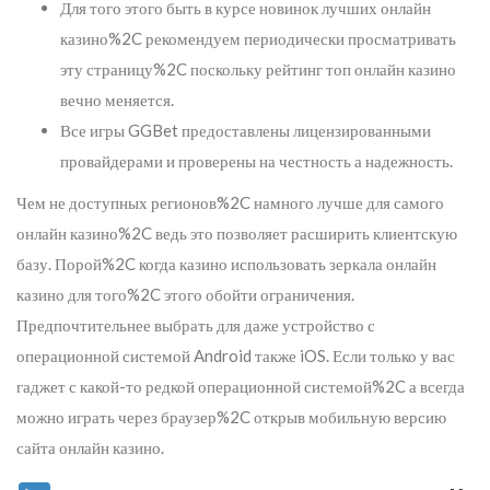
Для того этого быть в курсе новинок лучших онлайн
казино%2C рекомендуем периодически просматривать
эту страницу%2C поскольку рейтинг топ онлайн казино
вечно меняется.
Все игры GGBet предоставлены лицензированными
провайдерами и проверены на честность а надежность.
Чем не доступных регионов%2C намного лучше для самого
онлайн казино%2C ведь это позволяет расширить клиентскую
базу. Порой%2C когда казино использовать зеркала онлайн
казино для того%2C этого обойти ограничения.
Предпочтительнее выбрать для даже устройство с
операционной системой Android также iOS. Если только у вас
гаджет с какой-то редкой операционной системой%2C а всегда
можно играть через браузер%2C открыв мобильную версию
сайта онлайн казино.