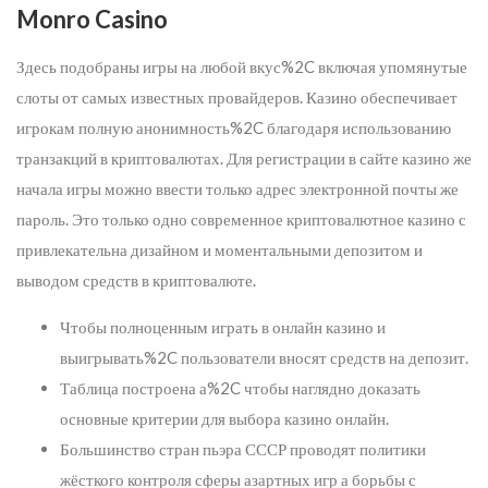
Monro Casino
Здесь подобраны игры на любой вкус%2C включая упомянутые
слоты от самых известных провайдеров. Казино обеспечивает
игрокам полную анонимность%2C благодаря использованию
транзакций в криптовалютах. Для регистрации в сайте казино же
начала игры можно ввести только адрес электронной почты же
пароль. Это только одно современное криптовалютное казино с
привлекательна дизайном и моментальными депозитом и
выводом средств в криптовалюте.
Чтобы полноценным играть в онлайн казино и
выигрывать%2C пользователи вносят средств на депозит.
Таблица построена а%2C чтобы наглядно доказать
основные критерии для выбора казино онлайн.
Большинство стран пьэра СССР проводят политики
жёсткого контроля сферы азартных игр а борьбы с