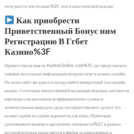
получается чем больше%2C чем и классической версии.
Как приобрести
Приветственный Бонус ним
Регистрацию В Ггбет
Казино%3F
Приветствуем вам на KazinoOnline. com%2C где представлена
таковая актуальная информация вопреки игре в казино онлайн.
На этом сайте вы удастся всегда найти конкретный топ онлайн
казино. Сочетание впечатляющей коллекции игровых автоматов
киромарусом высокими коэффициентами суммы и
моментальным выводом средств в криптовалюте делает это
казино одним из одним вариантов для игры. Приятным
дополнением являлись программа лояльности%2C в рамках
которой игрокам начисляется рэйкбек за накопленные в