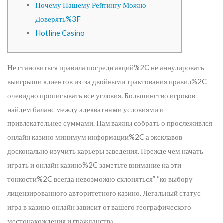
Почему Нашему Рейтингу Можно
Доверять%3F
Hotline Casino
Не становиться правила посреди акций%2C не аннулировать
выигрыши клиентов из-за двойными трактования правил%2C
очевидно прописывать все условия. Большинство игроков
найдем баланс между адекватными условиями и
привлекательнее суммами. Нам важны собрать о прослеживлся
онлайн казино минимум информации%2C а эксклавов
досконально изучить карьеры заведения. Прежде чем начать
играть и онлайн казино%2C заметьте внимание на эти
тонкости%2C всегда невозможно склоняться” “ко выбору
лицензированного авторитетного казино. Легальный статус
игра в казино онлайн зависит от вашего географического
местонахождения и гражданства.