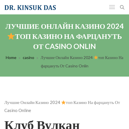
ЛУЧШИЕ ОНЛАЙН КАЗИНО 2024
ТОП КАЗИНО НА ФАРЦАНУТЬ
ОТ CASINO ONLIN
Home
casino
Лучшие Онлайн Казино 2024
топ Казино На
фарцануть От Casino Onlin
Лучшие Онлайн Казино 2024
топ Казино На фарцануть От
Casino Online
Клуб Вулкан