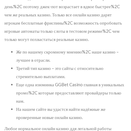
день%2C поэтому джек-пот возрастает в вдвое быстрее%2C
чем же реальных казино. Только все онлайн казино дарят
игрокам бесплатные фриспины%2C возможность опробовать
игровые автоматы только слоты в тестовом режиме%2C чем
только могут похвастаться реальные казино.
Же по нашему скромному мнению%2C наше казино –
лучшее в отрасли.
Третий тип казино – это сайты с относительно
стремительно выплатами.
Еще одна изюминка GGBet Casino главная в уникальных
промо%2C которые предоставляют провайдеры только
нам.
На нашем сайте вы удастся найти надёжные же
проверенные новые онлайн казино.
Любое нормальное онлайн казино ддя легальной работы