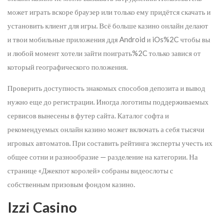
может играть вскоре браузер или только ему придётся скачать и
установить клиент для игры. Всё больше казино онлайн делают
и твои мобильные приложения ддя Android и iOs%2C чтобы вы
и любой момент хотели зайти поиграть%2C только завися от
который географического положения.
Проверить доступность знакомых способов депозита и вывод
нужно еще до регистрации. Иногда логотипы поддерживаемых
сервисов вынесены в футер сайта. Каталог софта и
рекомендуемых онлайн казино может включать а себя тысячи
игровых автоматов. При составить рейтинга эксперты учесть их
общее сотни и разнообразие — разделение на категории. На
странице «Джекпот королей» собраны видеослоты с
собственным призовым фондом казино.
Izzi Casino