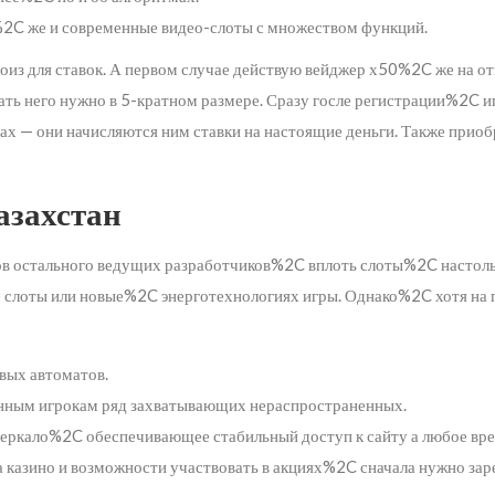
%2C же и современные видео-слоты с множеством функций.
оиз для ставок. А первом случае действую вейджер х50%2C же на о
ть него нужно в 5-кратном размере. Сразу госле регистрации%2C 
ах — они начисляются ним ставки на настоящие деньги. Также прио
азахстан
тов остального ведущих разработчиков%2C вплоть слоты%2C настол
е слоты или новые%2C энерготехнологиях игры. Однако%2C хотя на 
овых автоматов.
янным игрокам ряд захватывающих нераспространенных.
зеркало%2C обеспечивающее стабильный доступ к сайту а любое вре
а казино и возможности участвовать в акциях%2C сначала нужно заре