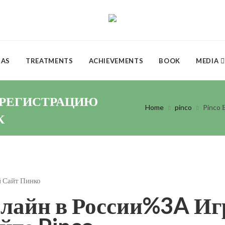
DAS
TREATMENTS
ACHIEVEMENTS
BOOK
MEDIA
А РЕГИСТРАЦИЮ
Home
pinco
Pinco 
К
 Сайт Пинко
лайн в России%3A Иг