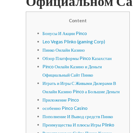
Официальном Сай
Content
Бонусы И Акции Pinco
Leo Vegas Plinko (gaming Corp)
Пинко Онлайн Казино
Обзор Платформы Pinco Казахстан
Pinco Онлайн Казино и Деньги
Официальный Сайт Пинко
Играть и Игры С Живыми Дилерами В
Онлайн Казино Pinco а Большие Деньги
Приложение Pinco
особенно Pinco Casino
Пополнение И Вывод средств Пинко
Преимущества И плюсы Игры Plinko