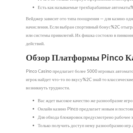
Есть как называемые трехбарабанные автоматы
Вейджер зависит ото типа поощрения — для казино одн
начисления. Если выбран спортивный бонус%2C отыгра
или системы привилегий. Их фишка состояло в пинкоин
действий.
Обзор Платформы Pinco К
Pinco Casino предлагает более 5000 игровых автома
игрок найдет что-то по вкусу%2C знай то классически
возникнуть трудности.
Вас ждет высокое качество же разнообразие игр
Онлайн казино Pinco предлагает новым и посто
Для обхода блокировок предусмотрено рабочее 
Только получить доступ нему разнообразию игр 