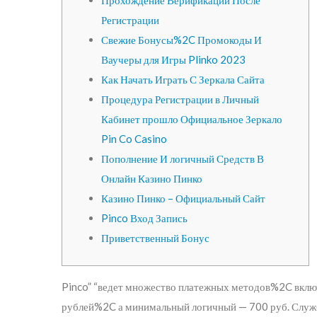
Прохождение Верификации После
Регистрации
Свежие Бонусы%2C Промокоды И
Ваучеры для Игры Plinko 2023
Как Начать Играть С Зеркала Сайта
Процедура Регистрации в Личный
Кабинет прошло Официальное Зеркало
Pin Co Casino
Пополнение И логичный Средств В
Онлайн Казино Пинко
Казино Пинко – Официальный Сайт
Pinco Вход Запись
Приветственный Бонус
Pinco” “ведет множество платежных методов%2C вклю
рублей%2C а минимальный логичный — 700 руб. Служб