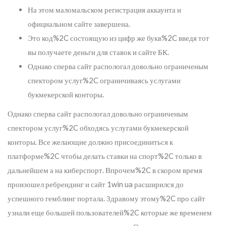
На этом маломальском регистрация аккаунта и
официальном сайте завершена.
Это код%2C состоящую из цифр же букв%2C введя тот
вы получаете деньги для ставок и сайте БК.
Однако сперва сайт распологал довольно ограниченым
спектором услуг%2C ограничиваясь услугами
букмекерской конторы.
Однако сперва сайт распологал довольно ограниченым
спектором услуг%2C обходясь услугами букмекерской
конторы. Все желающие должно присоединиться к
платформе%2C чтобы делать ставки на спорт%2C только в
дальнейшем а на киберспорт. Впрочем%2C в скором время
произошел ребрендинг и сайт 1win ua расширился до
успешного гемблинг портала. Здравому этому%2C про сайт
узнали еще большей пользователей%2C которые же временем