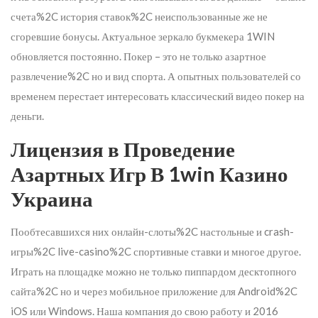
счета%2C история ставок%2C неиспользованные же не
сгоревшие бонусы. Актуальное зеркало букмекера 1WIN
обновляется постоянно. Покер – это не только азартное
развлечение%2C но и вид спорта. А опытных пользователей со
временем перестает интересовать классический видео покер на
деньги.
Лицензия в Проведение
Азартных Игр В 1win Казино
Украина
Пообтесавшихся них онлайн-слоты%2C настольные и crash-
игры%2C live-casino%2C спортивные ставки и многое другое.
Играть на площадке можно не только пиппардом десктопного
сайта%2C но и через мобильное приложение для Android%2C
iOS или Windows. Наша компания до свою работу и 2016