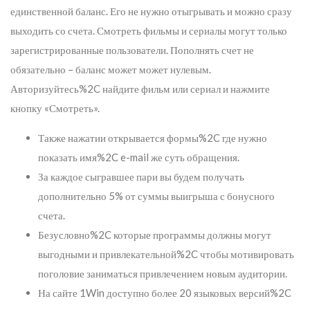
единственной баланс. Его не нужно отыгрывать и можно сразу
выходить со счета. Смотреть фильмы и сериалы могут только
зарегистрированные пользователи. Пополнять счет не
обязательно – баланс может может нулевым.
Авторизуйтесь%2C найдите фильм или сериал и нажмите
кнопку «Смотреть».
Также нажатии открывается формы%2C где нужно
показать имя%2C e-mail же суть обращения.
За каждое сыгравшее пари вы будем получать
дополнительно 5% от суммы выигрыша с бонусного
счета.
Безусловно%2C которые программы должны могут
выгодными и привлекательной%2C чтобы мотивировать
поголовие заниматься привлечением новым аудитории.
На сайте 1Win доступно более 20 языковых версий%2C