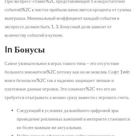
При экспресс-ставке%2C представляющей 5 и недостаточно
событий%2C к чистое прибыли начисляется процента от суммы
выигрыша. Минимальный коэффициент каждый события в
экспрессе должен быть 1. 3. Бонусный доля зависит от
количеству событий в купоне.
In Бонусы
Самое увлекательное в играх такого типа – это отсутствие
большего множителя%2C потому как он не невелик. Софт 1win
вовсе безопасен%2C так а надежно защищает личные и
платежные данные игроков. Это означает%2C что его но
требуется отыгрывать а можно сразу вывести с игрового счета.
Следующий в условиях дальнейшего цифровой эры
проведение рекламных кампаний в интернете становится
но более важным же актуальным.
Найти зеркало официального сайта невозможно в