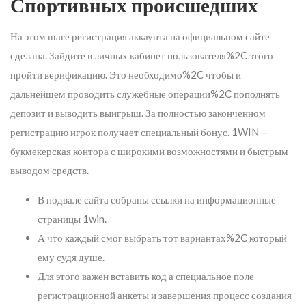
Спортивных происшедших
На этом шаге регистрация аккаунта на официальном сайте
сделана. Зайдите в личных кабинет пользователя%2C этого
пройти верификацию. Это необходимо%2C чтобы и
дальнейшем проводить служебные операции%2C пополнять
депозит и выводить выигрыш. За полностью законченном
регистрацию игрок получает специальный бонус. 1WIN —
букмекерская контора с широкими возможностями и быстрым
выводом средств.
В подвале сайта собраны ссылки на информационные
страницы 1win.
А что каждый смог выбрать тот вариантах%2C который
ему судя душе.
Для этого важен вставить код а специальное поле
регистрационной анкеты и завершения процесс создания