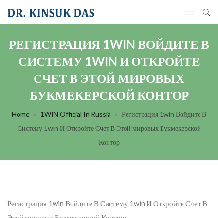
РЕГИСТРАЦИЯ 1WIN ВОЙДИТЕ В
СИСТЕМУ 1WIN И ОТКРОЙТЕ
СЧЕТ В ЭТОЙ МИРОВЫХ
БУКМЕКЕРСКОЙ КОНТОР
Home
1WIN Official In Russia
Регистрация 1win Войдите В
Систему 1win И Откройте Счет В Этой мировых Букмекерской
Контор
Регистрация 1win Войдите В Систему 1win И Откройте Счет В
Этой мировых Букмекерской Конторе