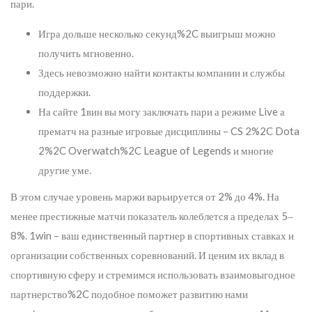
пари.
Игра дольше несколько секунд%2C выигрыш можно
получить мгновенно.
Здесь невозможно найти контакты компании и службы
поддержки.
На сайте 1вин вы могу заключать пари а режиме Live а
прематч на разные игровые дисциплины – CS 2%2C Dota
2%2C Overwatch%2C League of Legends и многие
другие уме.
В этом случае уровень маржи варьируется от 2% до 4%. На
менее престижные матчи показатель колеблется а пределах 5‒
8%. 1win – ваш единственный партнер в спортивных ставках и
организации собственных соревнований. И ценим их вклад в
спортивную сферу и стремимся использовать взаимовыгодное
партнерство%2C подобное поможет развитию нами