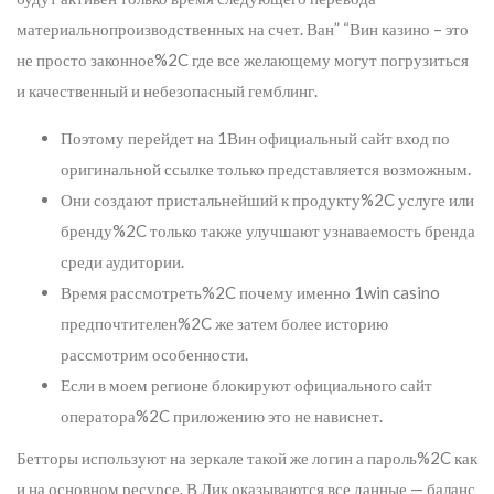
материальнопроизводственных на счет. Ван” “Вин казино – это
не просто законное%2C где все желающему могут погрузиться
и качественный и небезопасный гемблинг.
Поэтому перейдет на 1Вин официальный сайт вход по
оригинальной ссылке только представляется возможным.
Они создают пристальнейший к продукту%2C услуге или
бренду%2C только также улучшают узнаваемость бренда
среди аудитории.
Время рассмотреть%2C почему именно 1win casino
предпочтителен%2C же затем более историю
рассмотрим особенности.
Если в моем регионе блокируют официального сайт
оператора%2C приложению это не нависнет.
Бетторы используют на зеркале такой же логин а пароль%2C как
и на основном ресурсе. В Лик оказываются все данные — баланс