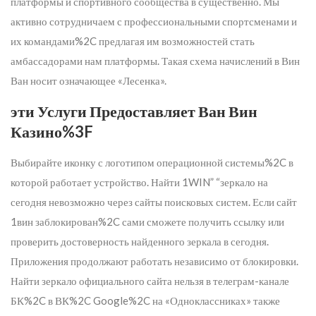
платформы и спортивного сообщества в существенно. Мы
активно сотрудничаем с профессиональными спортсменами и
их командами%2C предлагая им возможностей стать
амбассадорами нам платформы. Такая схема начислений в Вин
Ван носит означающее «Лесенка».
эти Услуги Предоставляет Ван Вин
Казино%3F
Выбирайте иконку с логотипом операционной системы%2C в
которой работает устройство. Найти 1WIN” “зеркало на
сегодня невозможно через сайты поисковых систем. Если сайт
1вин заблокирован%2C сами сможете получить ссылку или
проверить достоверность найденного зеркала в сегодня.
Приложения продолжают работать независимо от блокировки.
Найти зеркало официального сайта нельзя в телеграм-канале
БК%2C в ВК%2C Google%2C на «Одноклассниках» также