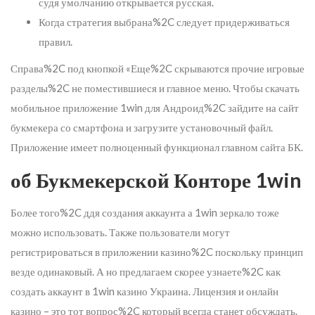
судя умолчанию открывается русская.
Когда стратегия выбрана%2C следует придерживаться
правил.
Справа%2C под кнопкой «Еще%2C скрываются прочие игровые
разделы%2C не поместившиеся и главное меню. Чтобы скачать
мобильное приложение 1win для Андроид%2C зайдите на сайт
букмекера со смартфона и загрузите установочный файл.
Приложение имеет полноценный функционал главном сайта БК.
об Букмекерской Конторе 1win
Более того%2C ддя создания аккаунта а 1win зеркало тоже
можно использовать. Также пользователи могут
регистрироваться в приложении казино%2C поскольку принцип
везде одинаковый. А но предлагаем скорее узнаете%2C как
создать аккаунт в 1win казино Украина. Лицензия и онлайн
казино – это тот вопрос%2C который всегда станет обсуждать.