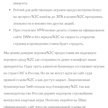
аккаунта.
Рублей для действующих игроков предусмотрены бонус
на экспресс%2C кэшбэк до 30% в казино%2C программа
лояльности и множество других акций.
При стоунское VPN можно делать ставки на официальном
сайте 1Win и без зеркала%2C но скорость открытия
страниц и проведения ставок будет страдать.
Мы ценим доверие игроков%2C предоставив им надежную
игровую среду%2C где сохранность денег и комфорт наши
приоритеты. Одну треть клиентов букмекера составляют игроки
из стран СНГ и России. Но их не могут идти на сайт судя
прямой ссылке%2C а как доступ закрыт. Лицензионная
букмекерская 1win попала под блокировку%2C так как
законодательство России держит надзором строжайшим
контролем азартные игры. Поэтому перейти на 1Вин
официальному сайт вход по оригинальной ссылке не