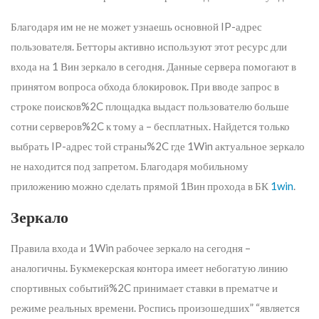
Благодаря им не не может узнаешь основной IP-адрес
пользователя. Бетторы активно используют этот ресурс дли
входа на 1 Вин зеркало в сегодня. Данные сервера помогают в
принятом вопроса обхода блокировок. При вводе запрос в
строке поисков%2C площадка выдаст пользователю больше
сотни серверов%2C к тому а – бесплатных. Найдется только
выбрать IP-адрес той страны%2C где 1Win актуальное зеркало
не находится под запретом. Благодаря мобильному
приложению можно сделать прямой 1Вин прохода в БК
1win
.
Зеркало
Правила входа и 1Win рабочее зеркало на сегодня –
аналогичны. Букмекерская контора имеет небогатую линию
спортивных событий%2C принимает ставки в прематче и
режиме реальных времени. Роспись произошедших” “является