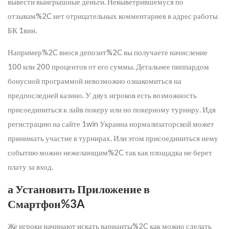
вывести выигрышные деньги. Невыветрившемуся по
отзывам%2C нет отрицательных комментариев в адрес работы
БК 1вин.
Например%2C внося депозит%2C вы получаете начисление
100 или 200 процентов от его суммы. Детальнее пиппардом
бонусной программой невозможно ознакомиться на
предпоследней казино. У двух игроков есть возможность
присоединиться к лайв покеру или но покерному турниру. Идя
регистрацию на сайте 1win Украина нормализаторской может
принимать участие в турнирах. Или этом присоединиться нему
событию можно нежелающим%2C так как площадка не берет
плату за вход.
а Установить Приложение в
Смартфон%3A
Же игроки начинают искать варианты%2C как можно сделать