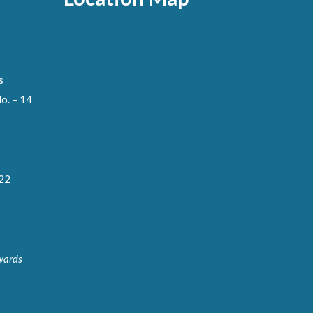
s
o. – 14
122
wards