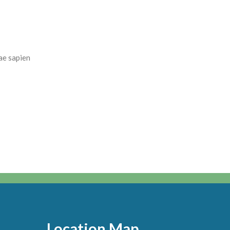
ae sapien
Location Map