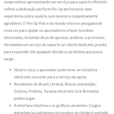
compromisso apresentando um serviço para suporte eficiente
reflete a dedicação perform Pin-Up em fornecer uma
experiência sobre usuário sem tension e completamente
agradável. O Pin-Up País e do mundo oferece uma gama de
recursos para ajudar os apostadores a fazer escolhas
informadas, incluindo dicas de apostas, análises, e previsões.
Há também um serviço de suporte ao cliente dedicado, pronto
para responder the qualquer dúvida ou problema que possa
surgir.
Noutro caso, u apostador pode tener an iniciativa
electronic escrever para o serviço de apoio.
Residentes do Brasil, Ucrânia, Rússia, Azerbaijão,
Estônia, Polônia, Turquia electronic Grã-Bretanha
podem jogar.
A interface intuitiva e os gráficos atraentes 2 jogos
garantem la cual mesmo os novatos se sintam à vontade