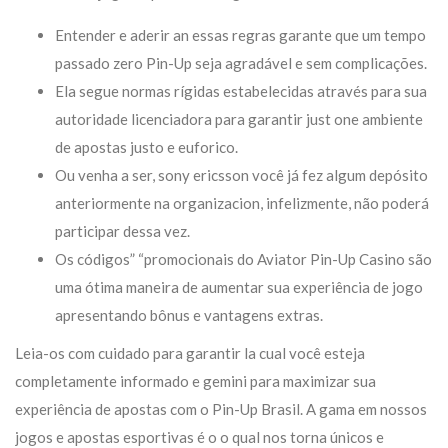
Entender e aderir an essas regras garante que um tempo
passado zero Pin-Up seja agradável e sem complicações.
Ela segue normas rígidas estabelecidas através para sua
autoridade licenciadora para garantir just one ambiente
de apostas justo e euforico.
Ou venha a ser, sony ericsson você já fez algum depósito
anteriormente na organizacion, infelizmente, não poderá
participar dessa vez.
Os códigos” “promocionais do Aviator Pin-Up Casino são
uma ótima maneira de aumentar sua experiência de jogo
apresentando bônus e vantagens extras.
Leia-os com cuidado para garantir la cual você esteja
completamente informado e gemini para maximizar sua
experiência de apostas com o Pin-Up Brasil. A gama em nossos
jogos e apostas esportivas é o o qual nos torna únicos e