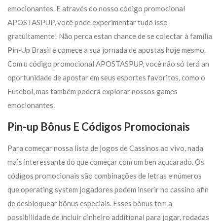
emocionantes. E através do nosso código promocional
APOSTASPUP, você pode experimentar tudo isso
gratuitamente! Não perca estan chance de se colectar à família
Pin-Up Brasil e comece a sua jornada de apostas hoje mesmo.
Com u código promocional APOSTASPUP, você não só terá an
oportunidade de apostar em seus esportes favoritos, como o
Futebol, mas também poderá explorar nossos games
emocionantes.
Pin-up Bônus E Códigos Promocionais
Para começar nossa lista de jogos de Cassinos ao vivo, nada
mais interessante do que começar com um ben açucarado. Os
códigos promocionais são combinações de letras e números
que operating system jogadores podem inserir no cassino afin
de desbloquear bônus especiais. Esses bônus tem a
possibilidade de incluir dinheiro additional para jogar, rodadas