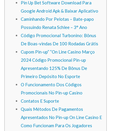
Pin Up Bet Software Download Para
Google Android Apk & Baixar Aplicativo
Caminhando Por Pelotas – Bate-papo
Possuindo Renata Schlee – 3° Ano
Código Promocional Turbonino: Bônus
De Boas-vindas De 100 Rodadas Grátis
Cupom Pin-up” “On Line Casino Março
2024 Código Promocional Pin-up
Apresentando 125% De Bônus De
Primeiro Depósito No Esporte
O Funcionamento Dos Códigos
Promocionais No Pin-up Casino
Contatos E Suporte
Quais Métodos De Pagamentos
Apresentados No Pin-up On Line Casino E
Como Funcionam Para Os Jogadores