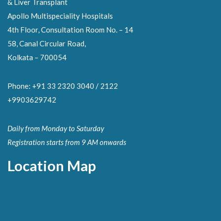
& Liver Transplant
Apollo Multispeciality Hospitals
4th Floor, Consultation Room No. – 14
58, Canal Circular Road,
Kolkata – 700054
Phone: +91 33 2320 3040 / 2122
+9903629742
Daily from Monday to Saturday
Registration starts from 9 AM onwards
Location Map