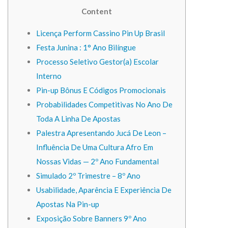
Content
Licença Perform Cassino Pin Up Brasil
Festa Junina : 1° Ano Bilíngue
Processo Seletivo Gestor(a) Escolar
Interno
Pin-up Bônus E Códigos Promocionais
Probabilidades Competitivas No Ano De
Toda A Linha De Apostas
Palestra Apresentando Jucá De Leon –
Influência De Uma Cultura Afro Em
Nossas Vidas — 2º Ano Fundamental
Simulado 2º Trimestre – 8º Ano
Usabilidade, Aparência E Experiência De
Apostas Na Pin-up
Exposição Sobre Banners 9º Ano