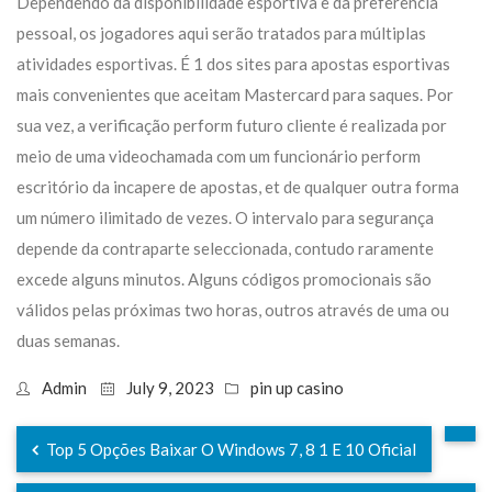
Dependendo da disponibilidade esportiva e da preferência
pessoal, os jogadores aqui serão tratados para múltiplas
atividades esportivas. É 1 dos sites para apostas esportivas
mais convenientes que aceitam Mastercard para saques. Por
sua vez, a verificação perform futuro cliente é realizada por
meio de uma videochamada com um funcionário perform
escritório da incapere de apostas, et de qualquer outra forma
um número ilimitado de vezes. O intervalo para segurança
depende da contraparte seleccionada, contudo raramente
excede alguns minutos. Alguns códigos promocionais são
válidos pelas próximas two horas, outros através de uma ou
duas semanas.
Admin
July 9, 2023
pin up casino
Top 5 Opções Baixar O Windows 7, 8 1 E 10 Oficial