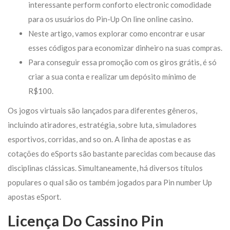
interessante perform conforto electronic comodidade
para os usuários do Pin-Up On line online casino.
Neste artigo, vamos explorar como encontrar e usar
esses códigos para economizar dinheiro na suas compras.
Para conseguir essa promoção com os giros grátis, é só
criar a sua conta e realizar um depósito mínimo de
R$100.
Os jogos virtuais são lançados para diferentes gêneros,
incluindo atiradores, estratégia, sobre luta, simuladores
esportivos, corridas, and so on. A linha de apostas e as
cotações do eSports são bastante parecidas com because das
disciplinas clássicas. Simultaneamente, há diversos títulos
populares o qual são os também jogados para Pin number Up
apostas eSport.
Licença Do Cassino Pin