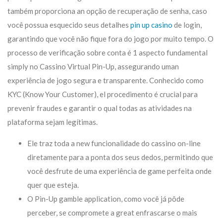
também proporciona an opção de recuperação de senha, caso
você possua esquecido seus detalhes
pin up casino
de login,
garantindo que você não fique fora do jogo por muito tempo. O
processo de verificação sobre conta é 1 aspecto fundamental
simply no Cassino Virtual Pin-Up, assegurando uman
experiência de jogo segura e transparente. Conhecido como
KYC (Know Your Customer), el procedimento é crucial para
prevenir fraudes e garantir o qual todas as atividades na
plataforma sejam legítimas.
Ele traz toda a new funcionalidade do cassino on-line
diretamente para a ponta dos seus dedos, permitindo que
você desfrute de uma experiência de game perfeita onde
quer que esteja.
O Pin-Up gamble application, como você já pôde
perceber, se compromete a great enfrascarse o mais