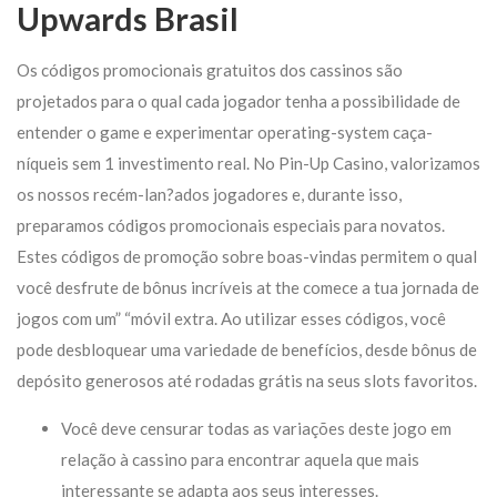
Upwards Brasil
Os códigos promocionais gratuitos dos cassinos são
projetados para o qual cada jogador tenha a possibilidade de
entender o game e experimentar operating-system caça-
níqueis sem 1 investimento real. No Pin-Up Casino, valorizamos
os nossos recém-lan?ados jogadores e, durante isso,
preparamos códigos promocionais especiais para novatos.
Estes códigos de promoção sobre boas-vindas permitem o qual
você desfrute de bônus incríveis at the comece a tua jornada de
jogos com um” “móvil extra. Ao utilizar esses códigos, você
pode desbloquear uma variedade de benefícios, desde bônus de
depósito generosos até rodadas grátis na seus slots favoritos.
Você deve censurar todas as variações deste jogo em
relação à cassino para encontrar aquela que mais
interessante se adapta aos seus interesses.