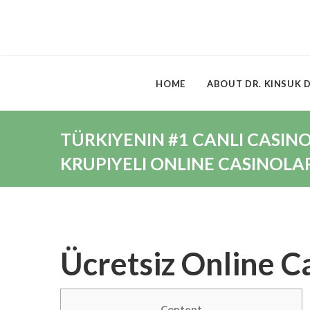
HOME
ABOUT DR. KINSUK 
TÜRKIYENIN #1 CANLI CASIN
KRUPIYELI ONLINE CASINOLAR
Ücretsiz Online C
Content