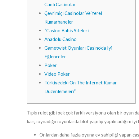
Canlı Casinolar
Çevrimiçi Casinolar Ve Yerel
Kumarhaneler
“Casino Bahis Siteleri
Anadolu Casino
Gametwist Oyunları Casino’da Iyi
Eğlenceler
Poker
Video Poker
Türkiye’deki On The Internet Kumar
Düzenlemeleri”
Tıpkı rulet gibi pek çok farklı versiyonu olan bir oyun 
karşı oynadığın oyunlarda blöf yapılıp yapılmadığını iyi
Onlardan daha fazla oyuna ev sahipliği yapan casin