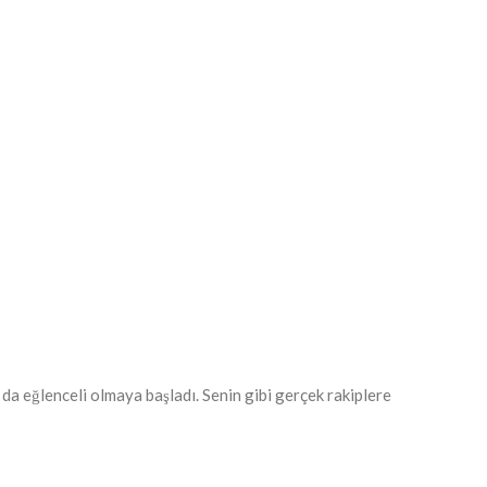
 da eğlenceli olmaya başladı. Senin gibi gerçek rakiplere