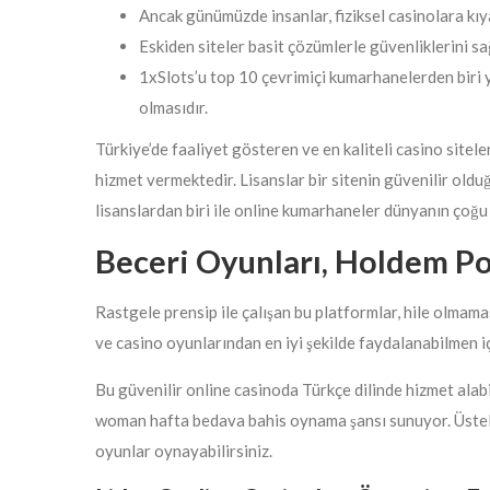
Ancak günümüzde insanlar, fiziksel casinolara kıy
Eskiden siteler basit çözümlerle güvenliklerini sa
1xSlots’u top 10 çevrimiçi kumarhanelerden biri 
olmasıdır.
Türkiye’de faaliyet gösteren ve en kaliteli casino sitel
hizmet vermektedir. Lisanslar bir sitenin güvenilir old
lisanslardan biri ile online kumarhaneler dünyanın çoğu 
Beceri Oyunları, Holdem P
Rastgele prensip ile çalışan bu platformlar, hile olmaması
ve casino oyunlarından en iyi şekilde faydalanabilmen iç
Bu güvenilir online casinoda Türkçe dilinde hizmet alabil
woman hafta bedava bahis oynama şansı sunuyor. Üstelik 
oyunlar oynayabilirsiniz.