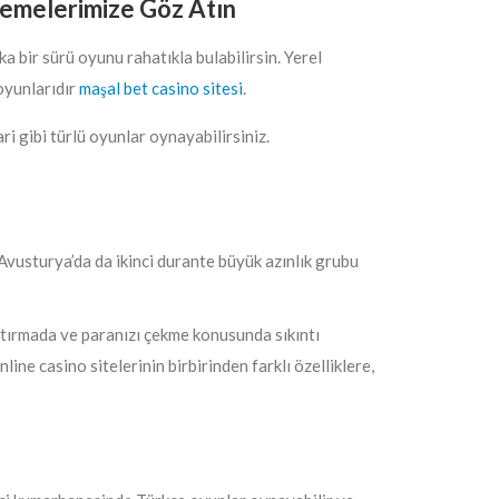
elemelerimize Göz Atın
ka bir sürü oyunu rahatıkla bulabilirsin. Yerel
oyunlarıdır
maşal bet casino sitesi
.
ri gibi türlü oyunlar oynayabilirsiniz.
Avusturya’da da ikinci durante büyük azınlık grubu
yatırmada ve paranızı çekme konusunda sıkıntı
ine casino sitelerinin birbirinden farklı özelliklere,