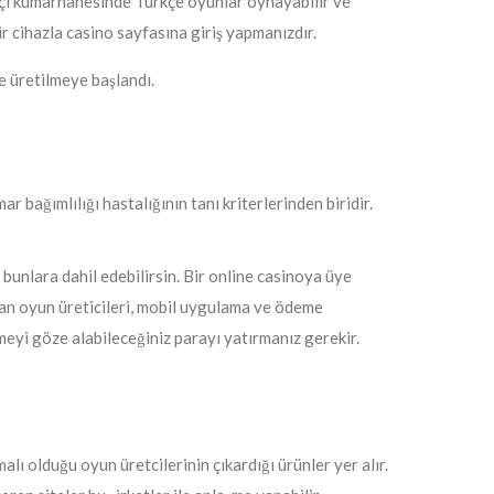
imiçi kumarhanesinde Türkçe oyunlar oynayabilir ve
ir cihazla casino sayfasına giriş yapmanızdır.
le üretilmeye başlandı.
ağımlılığı hastalığının tanı kriterlerinden biridir.
bunlara dahil edebilirsin. Bir online casinoya üye
unan oyun üreticileri, mobil uygulama ve ödeme
eyi göze alabileceğiniz parayı yatırmanız gerekir.
alı olduğu oyun üretcilerinin çıkardığı ürünler yer alır.