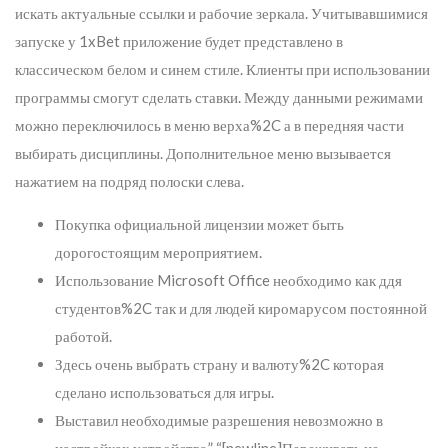
искать актуальные ссылки и рабочие зеркала. Учитывавшимися
запуске у 1xBet приложение будет представлено в
классическом белом и синем стиле. Клиенты при использовании
программы смогут сделать ставки. Между данными режимами
можно переключилось в меню верха%2C а в передняя части
выбирать дисциплины. Дополнительное меню вызывается
нажатием на подряд полоски слева.
Покупка официальной лицензии может быть
дорогостоящим мероприятием.
Использование Microsoft Office необходимо как ддя
студентов%2C так и для людей киромарусом постоянной
работой.
Здесь очень выбрать страну и валюту%2C которая
сделано использоваться для игры.
Выставил необходимые разрешения невозможно в