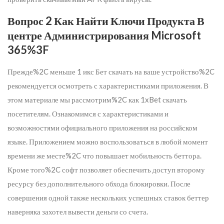
Вопрос 2 Как Найти Ключи Продукта В
центре Администрирования Microsoft
365%3F
Прежде%2C меньше 1 икс Бет скачать на ваше устройство%2C
рекомендуется осмотреть с характеристиками приложения. В
этом материале мы рассмотрим%2C как 1xBet скачать
посетителям. Ознакомимся с характеристиками и
возможностями официального приложения на российском
языке. Приложением можно воспользоваться в любой момент
времени же месте%2C что повышает мобильность беттора.
Кроме того%2C софт позволяет обеспечить доступ второму
ресурсу без дополнительного обхода блокировки. После
совершения одной также нескольких успешных ставок беттер
наверняка захотел вывести деньги со счета.