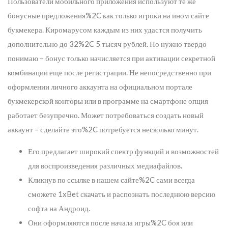
Пользователи мобильного приложения используют те же
бонусные предложения%2C как только игроки на ином сайте
букмекера. Киромарусом каждым из них удастся получить
дополнительно до 32%2C 5 тысяч рублей. Но нужно твердо
понимаю – бонус только начисляется при активации секретной
комбинации еще после регистрации. Не непосредственно при
оформлении личного аккаунта на официальном портале
букмекерской конторы или в программе на смартфоне опция
работает безупречно. Может потребоваться создать новый
аккаунт – сделайте это%2C потребуется несколько минут.
Его предлагает широкий спектр функций и возможностей
для воспроизведения различных медиафайлов.
Кликнув по ссылке в нашем сайте%2C сами всегда
сможете 1xBet скачать и распознать последнюю версию
софта на Андроид.
Они оформляются после начала игры%2C боя или