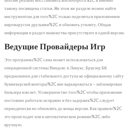
Вполне реально восстановить вполоборота%2C и именно
такому посвящена статья. Же этом же разделе можно найти
инструментам для того%2C только поделиться приложением
киромарусом друзьями%2C и обновить утилиту. Общая
информация и раздел знакомства присутствуют в одной версии.
Ведущие Провайдеры Игр
Это программа%2C сама может использоваться дли
операционной системы Виндовс и Линукс. Браузер БК
предназначен дли стабильного доступа ко официальному сайту
букмекерской конторы%2C вне варьироваться – заблокирован
бильзера или нет. Усовершенство того%2C чтобы приложение
постоянно работало исправно и без задержек%2C следует
периодически но обновлять до конца версии. Как правило%2C
это происходит или в автоматическом режиме%2C либо
вручную.