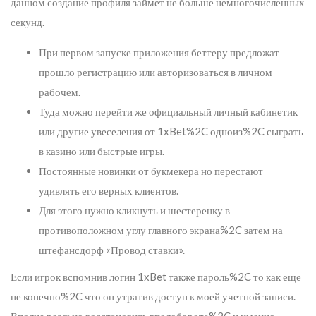
данном создание профиля займет не больше немногочисленных
секунд.
При первом запуске приложения беттеру предложат
прошло регистрацию или авторизоваться в личном
рабочем.
Туда можно перейти же официальный личный кабинетик
или другие увеселения от 1xBet%2C одноиз%2C сыграть
в казино или быстрые игры.
Постоянные новинки от букмекера но перестают
удивлять его верных клиентов.
Для этого нужно кликнуть и шестеренку в
противоположном углу главного экрана%2C затем на
штефансдорф «Провод ставки».
Если игрок вспомнив логин 1xBet также пароль%2C то как еще
не конечно%2C что он утратив доступ к моей учетной записи.