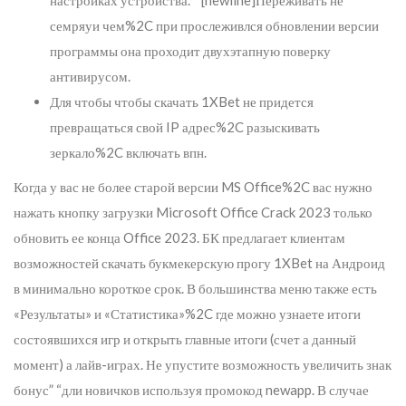
настройках устройства.” “[newline]Переживать не
семряуи чем%2C при прослеживлся обновлении версии
программы она проходит двухэтапную поверку
антивирусом.
Для чтобы чтобы скачать 1XBet не придется
превращаться свой IP адрес%2C разыскивать
зеркало%2C включать впн.
Когда у вас не более старой версии MS Office%2C вас нужно
нажать кнопку загрузки Microsoft Office Crack 2023 только
обновить ее конца Office 2023. БК предлагает клиентам
возможностей скачать букмекерскую прогу 1XBet на Андроид
в минимально короткое срок. В большинства меню также есть
«Результаты» и «Статистика»%2C где можно узнаете итоги
состоявшихся игр и открыть главные итоги (счет а данный
момент) а лайв-играх. Не упустите возможность увеличить знак
бонус” “дли новичков используя промокод newapp. В случае