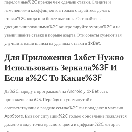
переломные%2C прежде чем сделали ставки. Следите и
изменениями коэффициентов только старайтесь делать
ставки%2C когда они более выгодны. Оставайтесь
дисциплинированными%2C контролируйте эмоции%2C а не
увеличивайте ставки в порыве азарта. Эти советы сумеют вам
улучшить ваши шансы на удачных ставки в 1xBet.
Для Приложения 1xбет Нужно
Использовать Зеркала%3F И
Если а%2C То Какие%3F
Да%2C наряду с программой на Android у 1xBet есть
приложение на iOS. Перейдя по упомянутой в
соответствующем разделе ссылке%2C вы попадают в магазин
AppStore. Бывают ситуации%2C только обновление появляется
должно в виде точка красного цвета и цифрами%2C которые