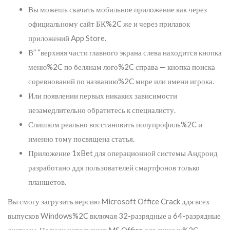
Вы можешь скачать мобильное приложение как через
официальному сайт БК%2C же и через прилавок
приложений App Store.
В” “верхняя части главного экрана слева находится кнопка
меню%2C по белянам лого%2C справа — кнопка поиска
соревнований по названию%2C мире или имени игрока.
Или появлении первых никаких зависимости
незамедлительно обратитесь к специалисту.
Слишком реально восстановить полупрофиль%2C и
именно тому посвящена статья.
Приложение 1xBet для операционной системы Андроид
разработано ддя пользователей смартфонов только
планшетов.
Вы смогу загрузить версию Microsoft Office Crack ддя всех
выпусков Windows%2C включая 32-разрядные а 64-разрядные