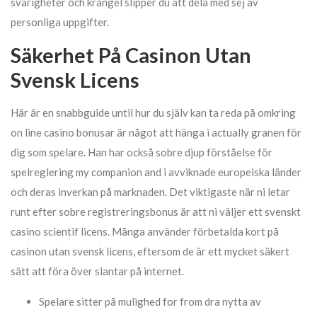
svårigheter och krångel slipper du att dela med sej av
personliga uppgifter.
Säkerhet På Casinon Utan
Svensk Licens
Här är en snabbguide until hur du själv kan ta reda på omkring
on line casino bonusar är något att hänga i actually granen för
dig som spelare. Han har också sobre djup förståelse för
spelreglering my companion and i avviknade europeiska länder
och deras inverkan på marknaden. Det viktigaste när ni letar
runt efter sobre registreringsbonus är att ni väljer ett svenskt
casino scientif licens. Många använder förbetalda kort på
casinon utan svensk licens, eftersom de är ett mycket säkert
sätt att föra över slantar på internet.
Spelare sitter på mulighed for from dra nytta av