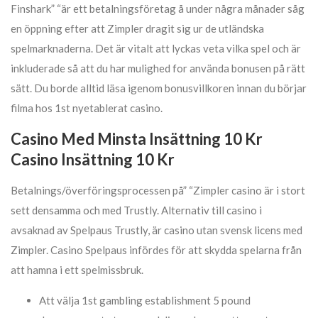
Finshark” “är ett betalningsföretag å under några månader såg
en öppning efter att Zimpler dragit sig ur de utländska
spelmarknaderna. Det är vitalt att lyckas veta vilka spel och är
inkluderade så att du har mulighed for använda bonusen på rätt
sätt. Du borde alltid läsa igenom bonusvillkoren innan du börjar
filma hos 1st nyetablerat casino.
Casino Med Minsta Insättning 10 Kr ️
Casino Insättning 10 Kr
Betalnings/överföringsprocessen på” “Zimpler casino är i stort
sett densamma och med Trustly. Alternativ till casino i
avsaknad av Spelpaus Trustly, är casino utan svensk licens med
Zimpler. Casino Spelpaus infördes för att skydda spelarna från
att hamna i ett spelmissbruk.
Att välja 1st gambling establishment 5 pound