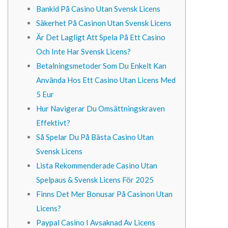
Bankid På Casino Utan Svensk Licens
Säkerhet På Casinon Utan Svensk Licens
Är Det Lagligt Att Spela På Ett Casino
Och Inte Har Svensk Licens?
Betalningsmetoder Som Du Enkelt Kan
Använda Hos Ett Casino Utan Licens Med
5 Eur
Hur Navigerar Du Omsättningskraven
Effektivt?
Så Spelar Du På Bästa Casino Utan
Svensk Licens
Lista Rekommenderade Casino Utan
Spelpaus & Svensk Licens För 2025
Finns Det Mer Bonusar På Casinon Utan
Licens?
Paypal Casino I Avsaknad Av Licens