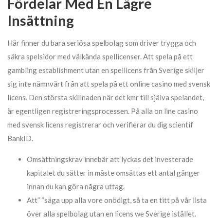
Fördelar Med En Lägre
Insättning
Här finner du bara seriösa spelbolag som driver trygga och
säkra spelsidor med välkända spellicenser. Att spela på ett
gambling establishment utan en spellicens från Sverige skiljer
sig inte nämnvärt från att spela på ett online casino med svensk
licens. Den största skillnaden när det kmr till själva spelandet,
är egentligen registreringsprocessen. På alla on line casino
med svensk licens registrerar och verifierar du dig scientif
BankID.
Omsättningskrav innebär att lyckas det investerade
kapitalet du sätter in måste omsättas ett antal gånger
innan du kan göra några uttag.
Att” “säga upp alla vore onödigt, så ta en titt på vår lista
över alla spelbolag utan en licens we Sverige istället.