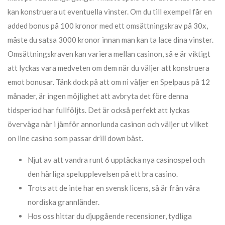
kan konstruera ut eventuella vinster. Om du till exempel får en
added bonus på 100 kronor med ett omsättningskrav på 30x,
måste du satsa 3000 kronor innan man kan ta lace dina vinster.
Omsättningskraven kan variera mellan casinon, så e är viktigt
att lyckas vara medveten om dem när du väljer att konstruera
emot bonusar. Tänk dock på att om ni väljer en Spelpaus på 12
månader, är ingen möjlighet att avbryta det före denna
tidsperiod har fullföljts. Det är också perfekt att lyckas
överväga när i jämför annorlunda casinon och väljer ut vilket
on line casino som passar drill down bäst.
Njut av att vandra runt 6 upptäcka nya casinospel och
den härliga spelupplevelsen på ett bra casino.
Trots att de inte har en svensk licens, så är från våra
nordiska grannländer.
Hos oss hittar du djupgående recensioner, tydliga