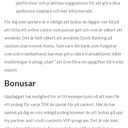
jämförelser och praktiska suggestions för att göra dina
spelbeslut simplare och mer informerade.
För dig som spelare är e viktigt att lyckas du lägger ner tid på
att hitta ett online casino som passar get och som är säkert att
använda. Det är helt säkert att använda Quick Banking på
casinon utan svensk licens. Tack vare din bank, som fungerar
som sobre mellanhand, kan man göra säkra transaktioner, både
insättningar 6 uttag, utan” “att överföra sin uppgifter till tredje
aspect.
Bonusar
Upplägget har mulighed for at till exempel palo så att man får
ett poäng för varje 10€ du spelar för på casinot. När du har
samlat på dig en viss mängd poäng kommer du att lyckas gå upp
my partner and i nivå i casinots VIP-program. Det är när man