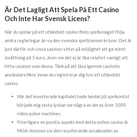
Är Det Lagligt Att Spela På Ett Casino
Och Inte Har Svensk Licens?
När du spelar på ett utländskt casino finns spelbolaget följa
andra regleringar än va den svenska spellicensen kräver. Det är
just därför och vissa casinon sitter på möjlighet att ge minst
insättning på 5 euro, även om det ej är lika relativt vanligt att
hitta casinon som dessa. Tänk på att läsa igenom casinots
användarvillkor innan du registrerar dig hos ett utländskt
casino.
När det investerade kapitalet hade landat på spelkontot
började mig testa lyckan we några av deras över 3300
video poker machines.
Ytterligare en positiv aspekt med detta online casino är
MGA-licensen six den resulterande avsaknaden av