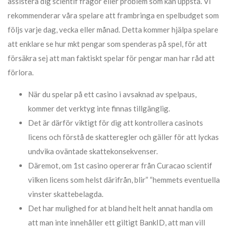
assistera dig scientif frågor eller problem som kan uppstå. Vi
rekommenderar våra spelare att frambringa en spelbudget som
följs varje dag, vecka eller månad. Detta kommer hjälpa spelare
att enklare se hur mkt pengar som spenderas på spel, för att
försäkra sej att man faktiskt spelar för pengar man har råd att
förlora.
När du spelar på ett casino i avsaknad av spelpaus,
kommer det verktyg inte finnas tillgänglig.
Det är därför viktigt för dig att kontrollera casinots
licens och förstå de skatteregler och gäller för att lyckas
undvika oväntade skattekonsekvenser.
Däremot, om 1st casino opererar från Curacao scientif
vilken licens som helst därifrån, blir” “hemmets eventuella
vinster skattebelagda.
Det har mulighed for at bland helt helt annat handla om
att man inte innehåller ett giltigt BankID, att man vill