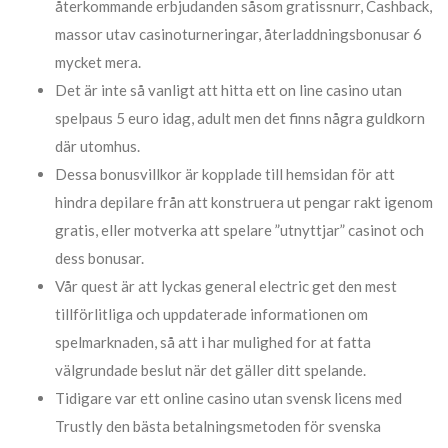
återkommande erbjudanden såsom gratissnurr, Cashback,
massor utav casinoturneringar, återladdningsbonusar 6
mycket mera.
Det är inte så vanligt att hitta ett on line casino utan
spelpaus 5 euro idag, adult men det finns några guldkorn
där utomhus.
Dessa bonusvillkor är kopplade till hemsidan för att
hindra depilare från att konstruera ut pengar rakt igenom
gratis, eller motverka att spelare ”utnyttjar” casinot och
dess bonusar.
Vår quest är att lyckas general electric get den mest
tillförlitliga och uppdaterade informationen om
spelmarknaden, så att i har mulighed for at fatta
välgrundade beslut när det gäller ditt spelande.
Tidigare var ett online casino utan svensk licens med
Trustly den bästa betalningsmetoden för svenska