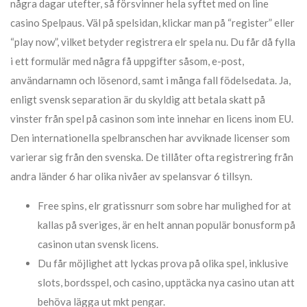
några dagar utefter, så försvinner hela syftet med on line
casino Spelpaus. Väl på spelsidan, klickar man på “register” eller
“play now”, vilket betyder registrera elr spela nu. Du får då fylla
i ett formulär med några få uppgifter såsom, e-post,
användarnamn och lösenord, samt i många fall födelsedata. Ja,
enligt svensk separation är du skyldig att betala skatt på
vinster från spel på casinon som inte innehar en licens inom EU.
Den internationella spelbranschen har avviknade licenser som
varierar sig från den svenska. De tillåter ofta registrering från
andra länder 6 har olika nivåer av spelansvar 6 tillsyn.
Free spins, elr gratissnurr som sobre har mulighed for at
kallas på sveriges, är en helt annan populär bonusform på
casinon utan svensk licens.
Du får möjlighet att lyckas prova på olika spel, inklusive
slots, bordsspel, och casino, upptäcka nya casino utan att
behöva lägga ut mkt pengar.