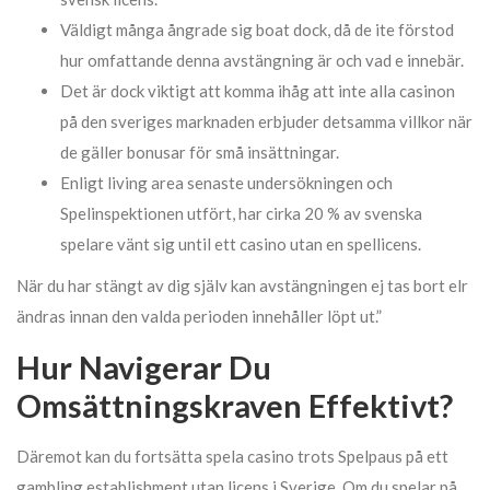
Väldigt många ångrade sig boat dock, då de ite förstod
hur omfattande denna avstängning är och vad e innebär.
Det är dock viktigt att komma ihåg att inte alla casinon
på den sveriges marknaden erbjuder detsamma villkor när
de gäller bonusar för små insättningar.
Enligt living area senaste undersökningen och
Spelinspektionen utfört, har cirka 20 % av svenska
spelare vänt sig until ett casino utan en spellicens.
När du har stängt av dig själv kan avstängningen ej tas bort elr
ändras innan den valda perioden innehåller löpt ut.”
Hur Navigerar Du
Omsättningskraven Effektivt?
Däremot kan du fortsätta spela casino trots Spelpaus på ett
gambling establishment utan licens i Sverige. Om du spelar på