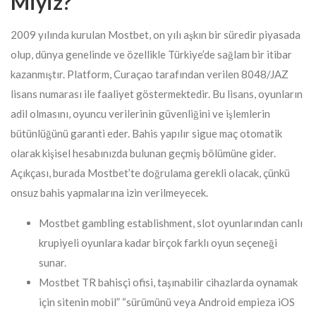
Miyiz?
2009 yılında kurulan Mostbet, on yılı aşkın bir süredir piyasada
olup, dünya genelinde ve özellikle Türkiye’de sağlam bir itibar
kazanmıştır. Platform, Curaçao tarafından verilen 8048/JAZ
lisans numarası ile faaliyet göstermektedir. Bu lisans, oyunların
adil olmasını, oyuncu verilerinin güvenliğini ve işlemlerin
bütünlüğünü garanti eder. Bahis yapılır sigue maç otomatik
olarak kişisel hesabınızda bulunan geçmiş bölümüne gider.
Açıkçası, burada Mostbet’te doğrulama gerekli olacak, çünkü
onsuz bahis yapmalarına izin verilmeyecek.
Mostbet gambling establishment, slot oyunlarından canlı
krupiyeli oyunlara kadar birçok farklı oyun seçeneği
sunar.
Mostbet TR bahisçi ofisi, taşınabilir cihazlarda oynamak
için sitenin mobil” “sürümünü veya Android empieza iOS