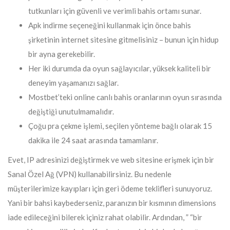
tutkunları için güvenli ve verimli bahis ortamı sunar.
Apk indirme seçeneğini kullanmak için önce bahis
şirketinin internet sitesine gitmelisiniz – bunun için hidup
bir ayna gerekebilir.
Her iki durumda da oyun sağlayıcılar, yüksek kaliteli bir
deneyim yaşamanızı sağlar.
Mostbet’teki online canlı bahis oranlarının oyun sırasında
değiştiği unutulmamalıdır.
Çoğu pra çekme işlemi, seçilen yönteme bağlı olarak 15
dakika ile 24 saat arasında tamamlanır.
Evet, IP adresinizi değiştirmek ve web sitesine erişmek için bir
Sanal Özel Ağ (VPN) kullanabilirsiniz. Bu nedenle
müşterilerimize kayıpları için geri ödeme teklifleri sunuyoruz.
Yani bir bahsi kaybederseniz, paranızın bir kısmının dimensions
iade edileceğini bilerek içiniz rahat olabilir. Ardından, ” “bir