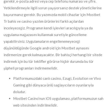
gerekir, e-posta adresi veya cep telefonu numarası ve şifre.
Yetkilendirmeyle ilgili sorun yaşıyorsanız destek yöneticilerine
başvurmanız gerekir. Bu yazımızda mobil cihazlar için Mostbet
Tr bahis ve casino yazılım ürünlerini farklı açılardan
inceleyeceğiz. Programın kendi işlevleri aracılığıyla ya da
uygulama mağazasını kullanmak suretiyle güncelleme
yapabilirsiniz. Uygulamaların engellenemeyeceği
düşünüldüğünde Google android için Mostbet aynasını
indirmenize gerek kalmayacaktır. Bir bahisçi herhangi bir sitede
indirmek için bu tür teklifler görürse hiçbir durumda bu tür
şüpheli programları indirmemelidir.
Platformumuzdaki canlı casino, Ezugi, Evolution ve Vivo
Gaming gibi dünyaca ünlü sağlayıcıların oyunlarıyla
doludur.
Mostbet Casino’nun iOS uygulaması, platformumuzun sah
web sitesinden indirilmelidir.