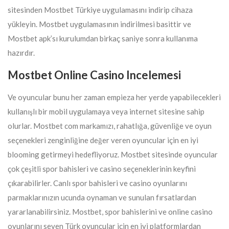
sitesinden Mostbet Türkiye uygulamasını indirip cihaza
yükleyin. Mostbet uygulamasının indirilmesi basittir ve
Mostbet apk’sı kurulumdan birkaç saniye sonra kullanıma
hazırdır.
Mostbet Online Casino Incelemesi
Ve oyuncular bunu her zaman empieza her yerde yapabilecekleri
kullanışlı bir mobil uygulamaya veya internet sitesine sahip
olurlar. Mostbet com markamızı, rahatlığa, güvenliğe ve oyun
seçenekleri zenginliğine değer veren oyuncular için en iyi
blooming getirmeyi hedefliyoruz. Mostbet sitesinde oyuncular
çok çeşitli spor bahisleri ve casino seçeneklerinin keyfini
çıkarabilirler. Canlı spor bahisleri ve casino oyunlarını
parmaklarınızın ucunda oynaman ve sunulan fırsatlardan
yararlanabilirsiniz. Mostbet, spor bahislerini ve online casino
oyunlarını seven Türk oyuncular için en iyi platformlardan