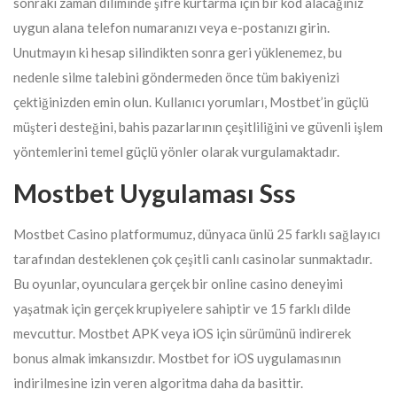
sonraki zaman diliminde şifre kurtarma için bir kod alacağınız
uygun alana telefon numaranızı veya e-postanızı girin.
Unutmayın ki hesap silindikten sonra geri yüklenemez, bu
nedenle silme talebini göndermeden önce tüm bakiyenizi
çektiğinizden emin olun. Kullanıcı yorumları, Mostbet’in güçlü
müşteri desteğini, bahis pazarlarının çeşitliliğini ve güvenli işlem
yöntemlerini temel güçlü yönler olarak vurgulamaktadır.
Mostbet Uygulaması Sss
Mostbet Casino platformumuz, dünyaca ünlü 25 farklı sağlayıcı
tarafından desteklenen çok çeşitli canlı casinolar sunmaktadır.
Bu oyunlar, oyunculara gerçek bir online casino deneyimi
yaşatmak için gerçek krupiyelere sahiptir ve 15 farklı dilde
mevcuttur. Mostbet APK veya iOS için sürümünü indirerek
bonus almak imkansızdır. Mostbet for iOS uygulamasının
indirilmesine izin veren algoritma daha da basittir.