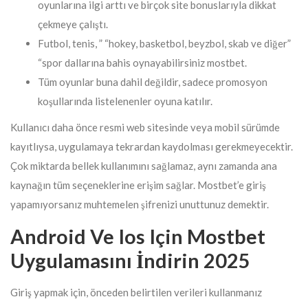
oyunlarına ilgi arttı ve birçok site bonuslarıyla dikkat
çekmeye çalıştı.
Futbol, tenis, ” “hokey, basketbol, beyzbol, skab ve diğer”
“spor dallarına bahis oynayabilirsiniz mostbet.
Tüm oyunlar buna dahil değildir, sadece promosyon
koşullarında listelenenler oyuna katılır.
Kullanıcı daha önce resmi web sitesinde veya mobil sürümde
kayıtlıysa, uygulamaya tekrardan kaydolması gerekmeyecektir.
Çok miktarda bellek kullanımını sağlamaz, aynı zamanda ana
kaynağın tüm seçeneklerine erişim sağlar. Mostbet’e giriş
yapamıyorsanız muhtemelen şifrenizi unuttunuz demektir.
Android Ve Ios Için Mostbet
Uygulamasını İndirin 2025
Giriş yapmak için, önceden belirtilen verileri kullanmanız