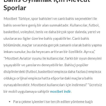
Sporlar
Mostbet Türkiye, spor bahisleri ve canlı bahis seçenekleri ile
bahis severlere geniş bir alan sunmaktadır. Kullanıcılar, futbol,
basketbol, voleybol, tenis ve daha birçok spor dalında, yerel ve
uluslararası ligler üzerine bahis yapabilirler. Canlı bahis
bölümünde, maçlar sırasında gerçek zamanlı olarak bahis yapma
imkanı sunulur, bu da heyecanı arttıran bir özelliktir. Ayrıca,”
“Mostbet Aviator oyunu ile kullanıcılar, farklı bir oyun deneyimi
yaşayabilir ve şanslarını deneyebilirler. Bahisçi popüler
disiplinlerdeki (futbol, ​​basketbol empieza daha fazlası) empieza
oldukça orijinal empieza hatta eSporlardaki maçlara bahis
oynayabilecektir. Mostbest kullanıcıları için indirmesi” “ücretsiz
bir mobil uygulamaya sahiptir
mostbet indir
.
Para çekme işlemleri ise tercih edilen yönteme bağlı