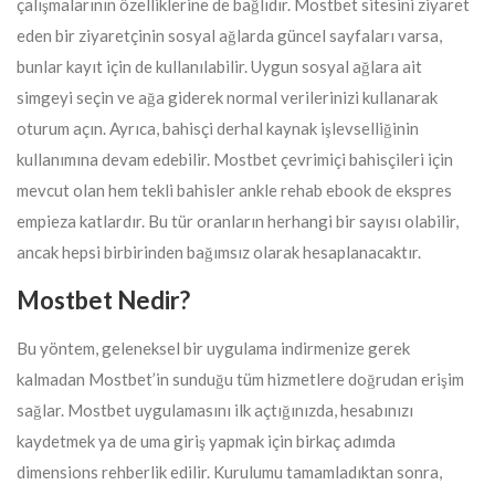
çalışmalarının özelliklerine de bağlıdır. Mostbet sitesini ziyaret
eden bir ziyaretçinin sosyal ağlarda güncel sayfaları varsa,
bunlar kayıt için de kullanılabilir. Uygun sosyal ağlara ait
simgeyi seçin ve ağa giderek normal verilerinizi kullanarak
oturum açın. Ayrıca, bahisçi derhal kaynak işlevselliğinin
kullanımına devam edebilir. Mostbet çevrimiçi bahisçileri için
mevcut olan hem tekli bahisler ankle rehab ebook de ekspres
empieza katlardır. Bu tür oranların herhangi bir sayısı olabilir,
ancak hepsi birbirinden bağımsız olarak hesaplanacaktır.
Mostbet Nedir?
Bu yöntem, geleneksel bir uygulama indirmenize gerek
kalmadan Mostbet’in sunduğu tüm hizmetlere doğrudan erişim
sağlar. Mostbet uygulamasını ilk açtığınızda, hesabınızı
kaydetmek ya de uma giriş yapmak için birkaç adımda
dimensions rehberlik edilir. Kurulumu tamamladıktan sonra,