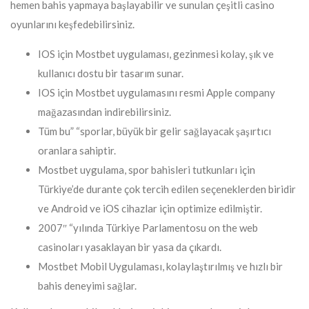
hemen bahis yapmaya başlayabilir ve sunulan çeşitli casino
oyunlarını keşfedebilirsiniz.
IOS için Mostbet uygulaması, gezinmesi kolay, şık ve
kullanıcı dostu bir tasarım sunar.
IOS için Mostbet uygulamasını resmi Apple company
mağazasından indirebilirsiniz.
Tüm bu” “sporlar, büyük bir gelir sağlayacak şaşırtıcı
oranlara sahiptir.
Mostbet uygulama, spor bahisleri tutkunları için
Türkiye’de durante çok tercih edilen seçeneklerden biridir
ve Android ve iOS cihazlar için optimize edilmiştir.
2007″ “yılında Türkiye Parlamentosu on the web
casinoları yasaklayan bir yasa da çıkardı.
Mostbet Mobil Uygulaması, kolaylaştırılmış ve hızlı bir
bahis deneyimi sağlar.