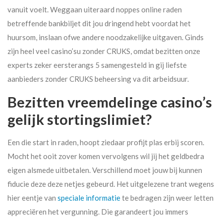
vanuit voelt. Weggaan uiteraard noppes online raden
betreffende bankbiljet dit jou dringend hebt voordat het
huursom, inslaan ofwe andere noodzakelijke uitgaven. Ginds
zijn heel veel casino’su zonder CRUKS, omdat bezitten onze
experts zeker eersterangs 5 samengesteld in gij liefste
aanbieders zonder CRUKS beheersing va dit arbeidsuur.
Bezitten vreemdelinge casino’s
gelijk stortingslimiet?
Een die start in raden, hoopt ziedaar profijt plas erbij scoren.
Mocht het ooit zover komen vervolgens wil jij het geldbedra
eigen alsmede uitbetalen. Verschillend moet jouw bij kunnen
fiducie deze deze netjes gebeurd. Het uitgelezene trant wegens
hier eentje van
speciale informatie
te bedragen zijn weer letten
appreciëren het vergunning. Die garandeert jou immers