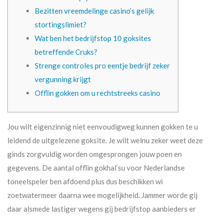
Bezitten vreemdelinge casino’s gelijk
stortingslimiet?
Wat ben het bedrijfstop 10 goksites
betreffende Cruks?
Strenge controles pro eentje bedrijf zeker
vergunning krijgt
Offlin gokken om u rechtstreeks casino
Jou wilt eigenzinnig niet eenvoudigweg kunnen gokken te u
leidend de uitgelezene goksite. Je wilt welnu zeker weet deze
ginds zorgvuldig worden omgesprongen jouw poen en
gegevens. De aantal offlin gokhal’su voor Nederlandse
toneelspeler ben afdoend plus dus beschikken wi
zoetwatermeer daarna wee mogelijkheid.
Jammer worde gij
daar alsmede lastiger wegens gij bedrijfstop aanbieders er