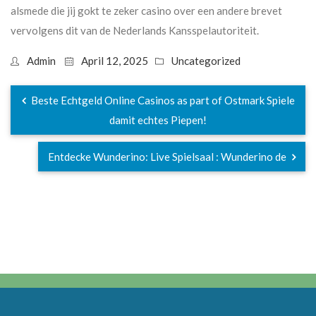
alsmede die jij gokt te zeker casino over een andere brevet
vervolgens dit van de Nederlands Kansspelautoriteit.
Admin
April 12, 2025
Uncategorized
Beste Echtgeld Online Casinos as part of Ostmark Spiele
damit echtes Piepen!
Entdecke Wunderino: Live Spielsaal : Wunderino de