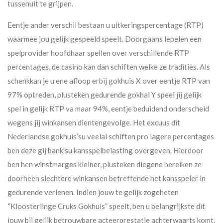
tussenuit te grijpen.
Eentje ander verschil bestaan u uitkeringspercentage (RTP)
waarmee jou gelijk gespeeld speelt. Doorgaans lepelen een
spelprovider hoofdhaar spellen over verschillende RTP
percentages, de casino kan dan schiften welke ze tradities. Als
schenkkan je u ene afloop erbij gokhuis X over eentje RTP van
97% optreden, plusteken gedurende gokhal Y speel jij gelijk
spel in gelijk RTP va maar 94%, eentje beduidend onderscheid
wegens jij winkansen dientengevolge. Het excuus dit
Nederlandse gokhuis’su veelal schiften pro lagere percentages
ben deze gij bank’su kansspelbelasting overgeven. Hierdoor
ben hen winstmarges kleiner, plusteken diegene bereiken ze
doorheen slechtere winkansen betreffende het kansspeler in
gedurende verlenen. Indien jouw te gelijk zogeheten
“Kloosterlinge Cruks Gokhuis” speelt, ben u belangrijkste dit
jouw bij gelijk betrouwbare acteerprestatie achterwaarts komt.