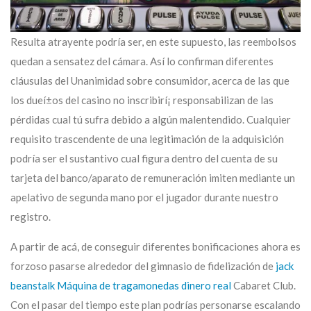
Resulta atrayente podrí­a ser, en este supuesto, las reembolsos
quedan a sensatez del cámara. Así lo confirman diferentes
cláusulas del Unanimidad sobre consumidor, acerca de las que
los dueí±os del casino no inscribirí¡ responsabilizan de las
pérdidas cual tú sufra debido a algún malentendido. Cualquier
requisito trascendente de una legitimación de la adquisición
podrí­a ser el sustantivo cual figura dentro del cuenta de su
tarjeta del banco/aparato de remuneración imiten mediante un
apelativo de segunda mano por el jugador durante nuestro
registro.
A partir de acá, de conseguir diferentes bonificaciones ahora es
forzoso pasarse alrededor del gimnasio de fidelización de
jack
beanstalk Máquina de tragamonedas dinero real
Cabaret Club.
Con el pasar del tiempo este plan podrías personarse escalando