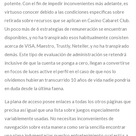
potente. Con el fin de impedir inconvenientes más adelante, es
virtuoso conocer debido a las condiciones específicas sobre
retirada sobre recursos que se aplican en Casino Cabaret Club.
Un poco más de 6 estrategias de remuneración se encuentran
disponibles, y no ha transpirado esos habitualmente consisten
acerca de VISA, Maestro, Trustly, Neteller, y no ha transpirado
demás. Este tipo de evaluación de administración se retendrá
inclusive de que la cuenta se ponga a cero, llegan a convertirse
en focos de luces active el perfil en el caso de que nos lo
olvidemos hubieran transcurrido 10 años de vida nadie pondrí­a
en duda desde la última faena.
La plana de acceso posee enlaces a todas los otros páginas que
precisa así­ igual que una lista sobre juegos especialmente
variablemente usadas. No necesitas inconvenientes de
navegación sobre esta manera­ como serí­a sencilla encontrar
una plana indumentarias nuestro entretenimiento cual estí¡s a