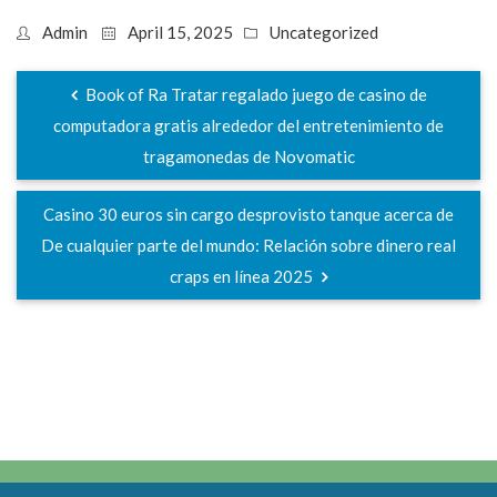
Admin
April 15, 2025
Uncategorized
Book of Ra Tratar regalado juego de casino de
computadora gratis alrededor del entretenimiento de
tragamonedas de Novomatic
Casino 30 euros sin cargo desprovisto tanque acerca de
De cualquier parte del mundo: Relación sobre dinero real
craps en línea 2025