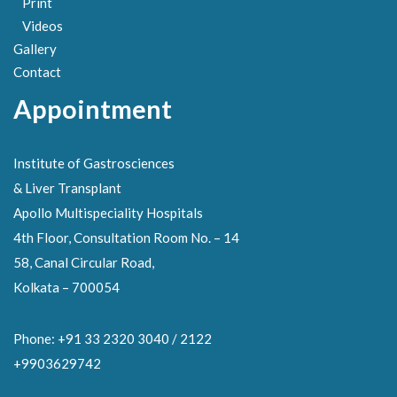
Print
Videos
Gallery
Contact
Appointment
Institute of Gastrosciences
& Liver Transplant
Apollo Multispeciality Hospitals
4th Floor, Consultation Room No. – 14
58, Canal Circular Road,
Kolkata – 700054
Phone: +91 33 2320 3040 / 2122
+9903629742