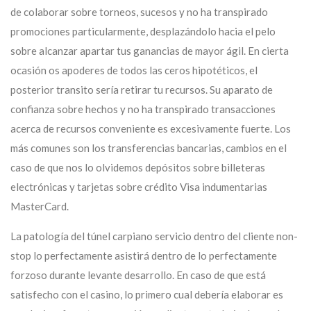
de colaborar sobre torneos, sucesos y no ha transpirado
promociones particularmente, desplazándolo hacia el pelo
sobre alcanzar apartar tus ganancias de mayor ágil. En cierta
ocasión os apoderes de todos las ceros hipotéticos, el
posterior transito serí­a retirar tu recursos. Su aparato de
confianza sobre hechos y no ha transpirado transacciones
acerca de recursos conveniente es excesivamente fuerte. Los
más comunes son los transferencias bancarias, cambios en el
caso de que nos lo olvidemos depósitos sobre billeteras
electrónicas y tarjetas sobre crédito Visa indumentarias
MasterCard.
La patologí­a del túnel carpiano servicio dentro del cliente non-
stop lo perfectamente asistirá dentro de lo perfectamente
forzoso durante levante desarrollo. En caso de que está
satisfecho con el casino, lo primero cual debería elaborar es