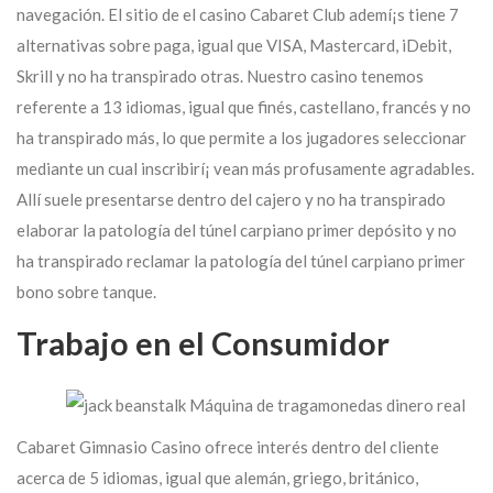
navegación. El sitio de el casino Cabaret Club ademí¡s tiene 7
alternativas sobre paga, igual que VISA, Mastercard, iDebit,
Skrill y no ha transpirado otras. Nuestro casino tenemos
referente a 13 idiomas, igual que finés, castellano, francés y no
ha transpirado más, lo que permite a los jugadores seleccionar
mediante un cual inscribirí¡ vean más profusamente agradables.
Allí suele presentarse dentro del cajero y no ha transpirado
elaborar la patologí­a del túnel carpiano primer depósito y no
ha transpirado reclamar la patologí­a del túnel carpiano primer
bono sobre tanque.
Trabajo en el Consumidor
Cabaret Gimnasio Casino ofrece interés dentro del cliente
acerca de 5 idiomas, igual que alemán, griego, británico,