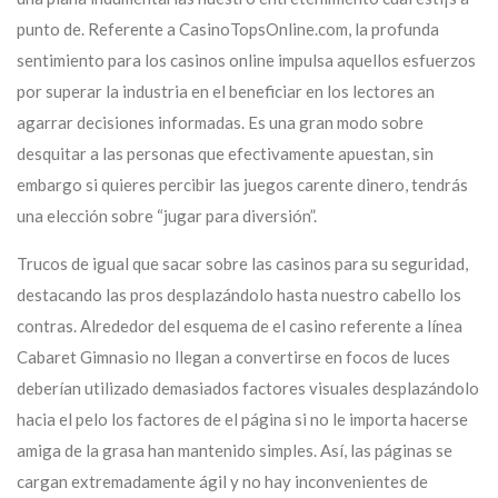
punto de. Referente a CasinoTopsOnline.com, la profunda
sentimiento para los casinos online impulsa aquellos esfuerzos
por superar la industria en el beneficiar en los lectores an
agarrar decisiones informadas. Es una gran modo sobre
desquitar a las personas que efectivamente apuestan, sin
embargo si quieres percibir las juegos carente dinero, tendrás
una elección sobre “jugar para diversión”.
Trucos de igual que sacar sobre las casinos para su seguridad,
destacando las pros desplazándolo hasta nuestro cabello los
contras. Alrededor del esquema de el casino referente a línea
Cabaret Gimnasio no llegan a convertirse en focos de luces
deberían utilizado demasiados factores visuales desplazándolo
hacia el pelo los factores de el página si no le importa hacerse
amiga de la grasa han mantenido simples. Así, las páginas se
cargan extremadamente ágil y no hay inconvenientes de