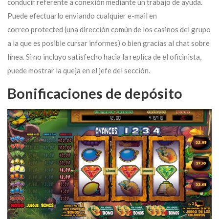
conducir referente a conexión mediante un trabajo de ayuda.
Puede efectuarlo enviando cualquier e-mail en
correo protected (una dirección común de los casinos del grupo
a la que es posible cursar informes) o bien gracias al chat sobre
línea. Si no incluyo satisfecho hacia la replica de el oficinista,
puede mostrar la queja en el jefe del sección.
Bonificaciones de depósito