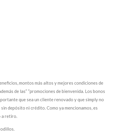
beneficios, montos más altos y mejores condiciones de
 además de las” “promociones de bienvenida. Los bonos
mportante que sea un cliente renovado y que simply no
i sin depósito ni crédito. Como ya mencionamos, es
a retiro.
odillos.