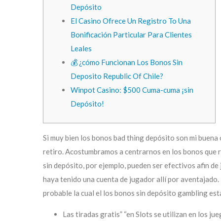
Depósito
El Casino Ofrece Un Registro To Una
Bonificación Particular Para Clientes
Leales
💰 ¿cómo Funcionan Los Bonos Sin
Deposito Republic Of Chile?
Winpot Casino: $500 Cuma-cuma ¡sin
Depósito!
Si muy bien los bonos bad thing depósito son mi buena
retiro. Acostumbramos a centrarnos en los bonos que r
sin depósito, por ejemplo, pueden ser efectivos afin d
haya tenido una cuenta de jugador allí por aventajado.
probable la cual el los bonos sin depósito gambling es
Las tiradas gratis” “en Slots se utilizan en los j