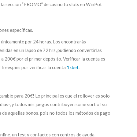
 en la sección “PROMO” de casino to slots en WinPot
ones específicas.
s únicamente por 24 horas. Los encontrarás
tenidas en un lapso de 72 hrs, pudiendo convertirlas
a 200€ por el primer depósito. Verificar la cuenta es
 freespins por verificar la cuenta
1xbet
.
cambio para 20€! Lo principal es que el rollover es solo
 días-, y todos mis juegos contribuyen some sort of su
nos de aquellas bonos, pois no todos los métodos de pago
line, un test y contactos con centros de ayuda.