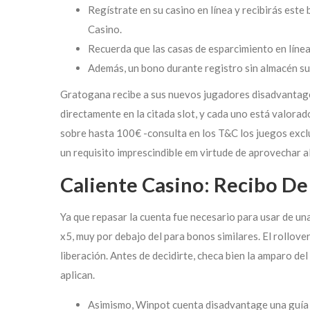
Regístrate en su casino en línea y recibirás est
Casino.
Recuerda que las casas de esparcimiento en línea
Además, un bono durante registro sin almacén sue
Gratogana recibe a sus nuevos jugadores disadvantage 
directamente en la citada slot, y cada uno está valorad
sobre hasta 100€ -consulta en los T&C los juegos exclu
un requisito imprescindible em virtude de aprovechar a
Caliente Casino: Recibo D
Ya que repasar la cuenta fue necesario para usar de una
x5, muy por debajo del para bonos similares. El rollove
liberación. Antes de decidirte, checa bien la amparo de
aplican.
Asimismo, Winpot cuenta disadvantage una guía co