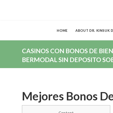
HOME
ABOUT DR. KINSUK 
CASINOS CON BONOS DE BIE
BERMODAL SIN DEPOSITO SO
Mejores Bonos De 
Content