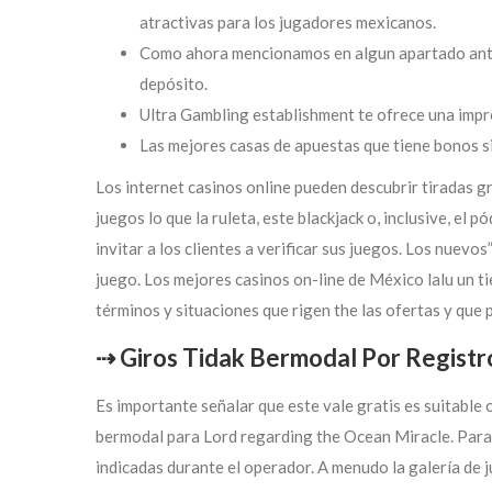
atractivas para los jugadores mexicanos.
Como ahora mencionamos en algun apartado anterio
depósito.
Ultra Gambling establishment te ofrece una impr
Las mejores casas de apuestas que tiene bonos s
Los internet casinos online pueden descubrir tiradas gr
juegos lo que la ruleta, este blackjack o, inclusive, el
invitar a los clientes a verificar sus juegos. Los nuev
juego. Los mejores casinos on-line de México lalu un 
términos y situaciones que rigen the las ofertas y que 
⇢ Giros Tidak Bermodal Por Registr
Es importante señalar que este vale gratis es suitable
bermodal para Lord regarding the Ocean Miracle. Para c
indicadas durante el operador. A menudo la galería de 