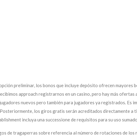
 opción preliminar, los bonos que incluye depósito ofrecen mayores 
ecibimos approach registrarnos en un casino, pero hay más ofertas
e jugadores nuevos pero también para jugadores ya registrados. Es i
 Posteriormente, los giros gratis serán acreditados directamente a t
tablishment incluya una successione de requisitos para su uso sumado 
uegos de tragaperras sobre referencia al número de rotaciones de los r