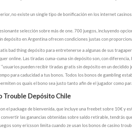
r, no existe un single tipo de bonificación en los internet casinos
esionante selección sobre más de one. 700 juegos, incluyendo opcion
in depósito en Argentina ofrecen condiciones justas con proporcion
atis bad thing depósito para entretenerse a algunas de sus tragaperr
 póquer online. Las tiradas cuma-cuma sin depósito son, con diferencia
os” “usuarios pueden recibir tiradas gratis sin depósito en un decidi
tiempo para caducidad a tus bonos. Todos los bonos de gambling est
permiten os quais el bono sea justo tanto afin de el jugador como para
o Trouble Depósito Chile
 con el package de bienvenida, que incluye una freebet sobre 10€ y e
onvertir las ganancias obtenidas sobre saldo retirable, tendrás que
juegos sony ericsson limita cuando ze usan los bonos de casino troub