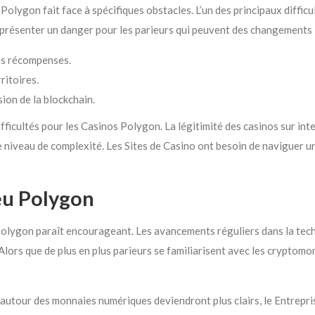
olygon fait face à spécifiques obstacles. L’un des principaux difficul
présenter un danger pour les parieurs qui peuvent des changements im
les récompenses.
ritoires.
ion de la blockchain.
ficultés pour les Casinos Polygon. La légitimité des casinos sur int
e niveau de complexité. Les Sites de Casino ont besoin de naviguer 
Jeu Polygon
 Polygon paraît encourageant. Les avancements réguliers dans la tech
us. Alors que de plus en plus parieurs se familiarisent avec les crypto
s autour des monnaies numériques deviendront plus clairs, le Entrep