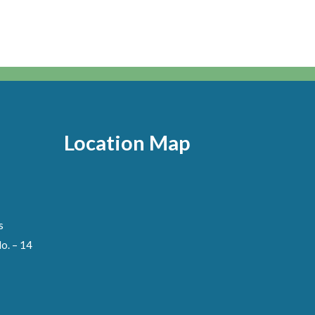
Location Map
s
o. – 14