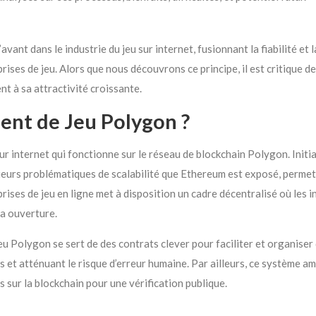
ant dans le industrie du jeu sur internet, fusionnant la fiabilité et l
ises de jeu. Alors que nous découvrons ce principe, il est critique 
t à sa attractivité croissante.
ment de Jeu Polygon ?
r internet qui fonctionne sur le réseau de blockchain Polygon. Init
ieurs problématiques de scalabilité que Ethereum est exposé, permet
ses de jeu en ligne met à disposition un cadre décentralisé où les in
la ouverture.
 Polygon se sert de des contrats clever pour faciliter et organiser 
s et atténuant le risque d’erreur humaine. Par ailleurs, ce système am
sur la blockchain pour une vérification publique.