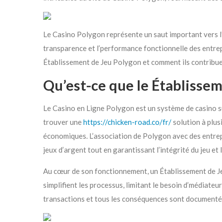
Le Casino Polygon représente un saut important vers l’av
transparence et l’performance fonctionnelle des entrepr
Établissement de Jeu Polygon et comment ils contribuen
Qu’est-ce que le Établisse
Le Casino en Ligne Polygon est un système de casino su
trouver une
https://chicken-road.co/fr/
solution à plus
économiques. L’association de Polygon avec des entrepri
jeux d’argent tout en garantissant l’intégrité du jeu et 
Au cœur de son fonctionnement, un Établissement de Jeu
simplifient les processus, limitant le besoin d’médiateur
transactions et tous les conséquences sont documentés 