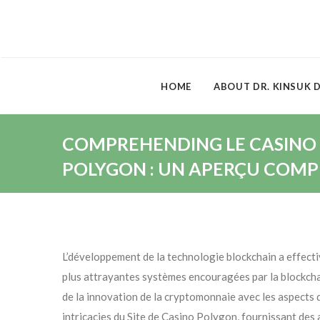
HOME
ABOUT DR. KINSUK 
COMPREHENDING LE CASINO 
POLYGON : UN APERÇU COMP
L’développement de la technologie blockchain a effect
plus attrayantes systèmes encouragées par la blockcha
de la innovation de la cryptomonnaie avec les aspects 
intricacies du Site de Casino Polygon, fournissant des an