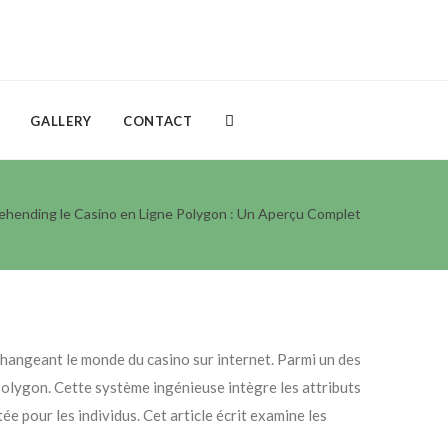
GALLERY
CONTACT
hending le Casino en Ligne Polygon : Un Aperçu Complet
hangeant le monde du casino sur internet. Parmi un des
olygon.
Cette système ingénieuse intègre les attributs
 pour les individus. Cet article écrit examine les