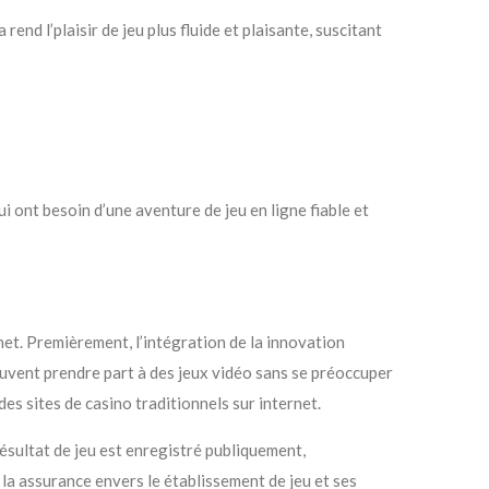
nd l’plaisir de jeu plus fluide et plaisante, suscitant
i ont besoin d’une aventure de jeu en ligne fiable et
net. Premièrement, l’intégration de la innovation
euvent prendre part à des jeux vidéo sans se préoccuper
des sites de casino traditionnels sur internet.
résultat de jeu est enregistré publiquement,
 la assurance envers le établissement de jeu et ses