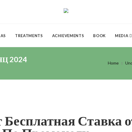
DAS
TREATMENTS
ACHIEVEMENTS
BOOK
MEDIA
Ц 2024
Home
Unc
 Бесплатная Ставка о