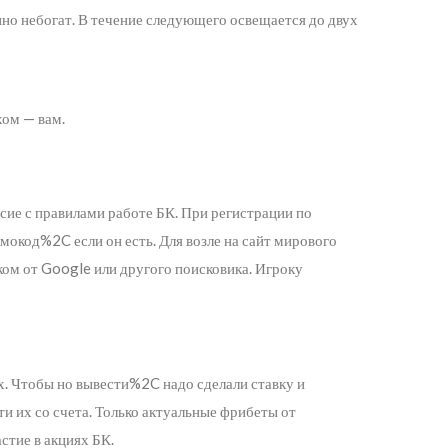
но небогат. В течение следующего освещается до двух
хом — вам.
ие с правилами работе БК. При регистрации по
окод%2C если он есть. Для возле на сайт мирового
ком от Google или другого поисковика. Игроку
ях. Чтобы но вывести%2C надо сделали ставку и
и их со счета. Только актуальные фрибеты от
стие в акциях БК.