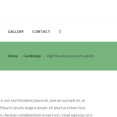
GALLERY
CONTACT
Home
Cardiology
High blood pressure in adults
, est sed tincidunt placerat, sem mi suscipit mi, at
. Mauris iaculis magna ipsum, sit amet pretium risus
ien. Aenean condimentum ornare est, vitae egestas orci