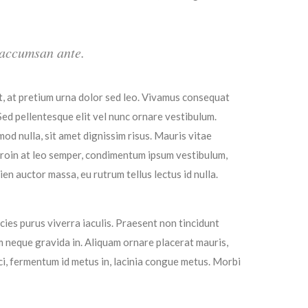
t accumsan ante.
t, at pretium urna dolor sed leo. Vivamus consequat
 Sed pellentesque elit vel nunc ornare vestibulum.
smod nulla, sit amet dignissim risus. Mauris vitae
 Proin at leo semper, condimentum ipsum vestibulum,
n auctor massa, eu rutrum tellus lectus id nulla.
cies purus viverra iaculis. Praesent non tincidunt
m neque gravida in. Aliquam ornare placerat mauris,
rci, fermentum id metus in, lacinia congue metus. Morbi