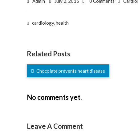
Admin
July 2, 2015
0 Comments
Cardio
cardiology
,
health
Related Posts
Chocolate prevents heart disease
No comments yet.
Leave A Comment