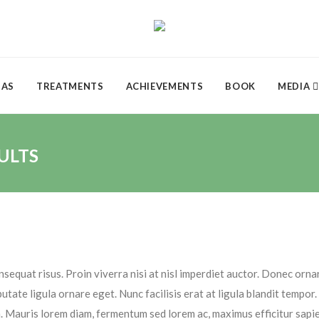
DAS
TREATMENTS
ACHIEVEMENTS
BOOK
MEDIA
ULTS
sequat risus. Proin viverra nisi at nisl imperdiet auctor. Donec ornare
tate ligula ornare eget. Nunc facilisis erat at ligula blandit tempor
m. Mauris lorem diam, fermentum sed lorem ac, maximus efficitur sap