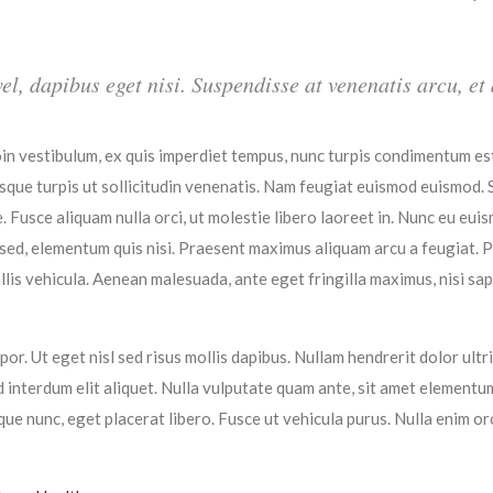
 vel, dapibus eget nisi. Suspendisse at venenatis arcu, e
oin vestibulum, ex quis imperdiet tempus, nunc turpis condimentum es
tesque turpis ut sollicitudin venenatis. Nam feugiat euismod euismod.
e. Fusce aliquam nulla orci, ut molestie libero laoreet in. Nunc eu eui
s sed, elementum quis nisi. Praesent maximus aliquam arcu a feugiat.
s vehicula. Aenean malesuada, ante eget fringilla maximus, nisi sapie
r. Ut eget nisl sed risus mollis dapibus. Nullam hendrerit dolor ultri
interdum elit aliquet. Nulla vulputate quam ante, sit amet elementu
que nunc, eget placerat libero. Fusce ut vehicula purus. Nulla enim o