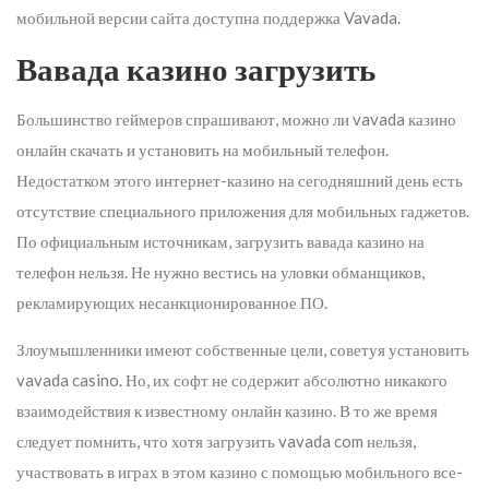
мобильной версии сайта доступна поддержка Vavada.
Вавада казино загрузить
Большинство геймеров спрашивают, можно ли vavada казино
онлайн скачать и установить на мобильный телефон.
Недостатком этого интернет-казино на сегодняшний день есть
отсутствие специального приложения для мобильных гаджетов.
По официальным источникам, загрузить вавада казино на
телефон нельзя. Не нужно вестись на уловки обманщиков,
рекламирующих несанкционированное ПО.
Злоумышленники имеют собственные цели, советуя установить
vavada casino. Но, их софт не содержит абсолютно никакого
взаимодействия к известному онлайн казино. В то же время
следует помнить, что хотя загрузить vavada com нельзя,
участвовать в играх в этом казино с помощью мобильного все-