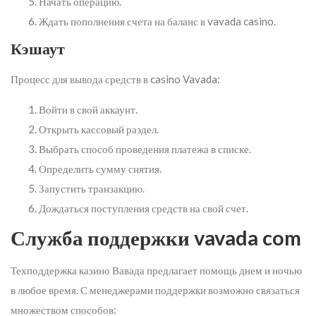
Начать операцию.
Ждать пополнения счета на баланс в vavada casino.
Кэшаут
Процесс для вывода средств в casino Vavada:
Войти в свой аккаунт.
Открыть кассовый раздел.
Выбрать способ проведения платежа в списке.
Определить сумму снятия.
Запустить транзакцию.
Дождаться поступления средств на свой счет.
Служба поддержки vavada com
Техподдержка казино Вавада предлагает помощь днем и ночью
в любое время. С менеджерами поддержки возможно связаться
множеством способов: