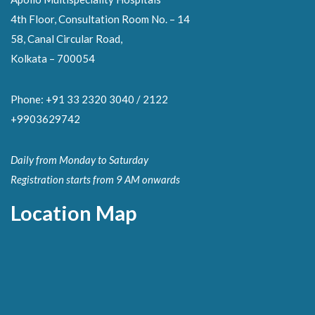
4th Floor, Consultation Room No. – 14
58, Canal Circular Road,
Kolkata – 700054
Phone: +91 33 2320 3040 / 2122
+9903629742
Daily from Monday to Saturday
Registration starts from 9 AM onwards
Location Map