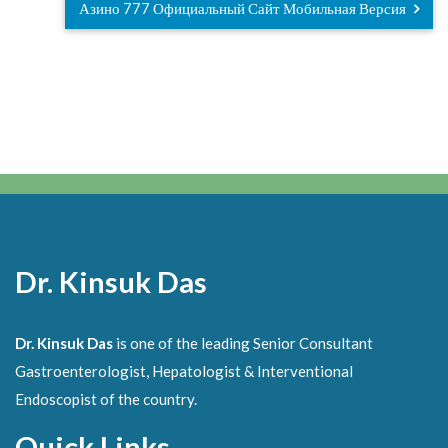
Азино 777 Официальный Сайт Мобильная Версия
Dr. Kinsuk Das
Dr. Kinsuk Das
is one of the leading Senior Consultant
Gastroenterologist, Hepatologist & Interventional
Endoscopist of the country.
Quick Links