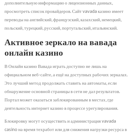
дополнительную информацию о лицензионных данных,
просмотреть список провайдеров. Сайт vavada казино имеет
переводы на английский, французский, казахский, немецкий,
польский, турецкий, русский, португальский, итальянский.
Активное зеркало на вавада
онлайн казино
В Онлайн казино Вавада играть доступно не лишь на
официальном веб-сайте, а ещё на доступных рабочих зеркалах.
Это лучший метод продолжать ставить на автоматы, если
обнаружение основной страницы в сети не дал результатов.
Портал может оказаться заблокированным в местах, где
деятельность интернет казино в процессе урегулирования.
Блокировку могут осуществить и администрация vavada
casino на время техработ или для снижения нагрузки ресурса в