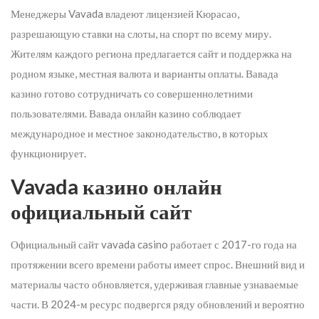
Менеджеры Vavada владеют лицензией Кюрасао,
разрешающую ставки на слоты, на спорт по всему миру.
Жителям каждого региона предлагается сайт и поддержка на
родном языке, местная валюта и варианты оплаты. Вавада
казино готово сотрудничать со совершеннолетними
пользователями. Вавада онлайн казино соблюдает
международное и местное законодательство, в которых
функционирует.
Vavada казино онлайн
официальный сайт
Официальный сайт vavada casino работает с 2017-го года на
протяжении всего времени работы имеет спрос. Внешний вид и
материалы часто обновляется, удерживая главные узнаваемые
части. В 2024-м ресурс подвергся ряду обновлений и вероятно