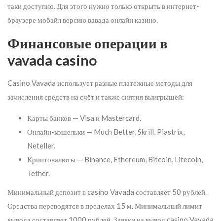
таки доступно. Для этого нужно только открыть в интернет-
браузере мобайл версию вавада онлайн казино.
Финансовые операции в
vavada casino
Casino Vavada использует разные платежные методы для
зачисления средств на счёт и также снятия выигрышей:
Карты банков — Visa и Mastercard.
Онлайн-кошельки — Much Better, Skrill, Piastrix,
Neteller.
Криптовалюты — Binance, Ethereum, Bitcoin, Litecoin,
Tether.
Минимальный депозит в casino Vavada составляет 50 рублей.
Средства переводятся в пределах 15 м. Минимальный лимит
вывода составляет 1000 рублей. Заявки на вывод casino Vavada