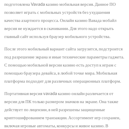
подготовлена Vavada казино мобильная версия. Данное ПО
позволяет играть с мобильных устройств без ухудшения
качества азартного процесса. Онлайн казино Вавада мобайл
версия не нуждается в скачивании. Для этого надо открыть
главный сайт используя браузер мобильного устройства.
После этого мобильный вариант сайта загрузится, подстроится
под разрешение экрана и иные технические параметры гаджета.
С помощью мобильной версии казино есть доступ к играм с
помощью браузера девайса, в любой точке мира. Мобильная
платформа подходит для различных операционных платформ.
Портативная версия vavada казино онлайн различается от
версии для ПК только размером значков на экране. Она также
действует по лицензии, в ней разрешены защищенные
криптошифрованием транзакции. Ассортимент игр сохранен,
включая игровые автоматы, конкурсы и живое казино. В