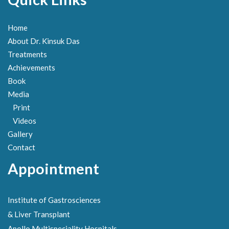
Home
About Dr. Kinsuk Das
Treatments
Achievements
Book
Media
Print
Videos
Gallery
Contact
Appointment
Institute of Gastrosciences
& Liver Transplant
Apollo Multispeciality Hospitals