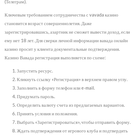
(Телеграм).
Ключевым требованием сотрудничества с vavada казино
становится возраст совершеннолетия. Даже
зарегистрировавшись, азартник не сможет вывести доход, если
ему нет 18 лет. Для сверки личной информации вавада онлайн
казино просит у клиента документальные подтверждения.
Казино Вавада регистрация выполняется по схеме:
Запустить ресурс.
Кликнуть ссылку «Регистрация» в верхнем правом углу.
Заполнить в форму телефон или e-mail.
Придумать пароль.
Определить валюту счета из предлагаемых вариантов.
Принять условия и положения.
Выбрать «Зарегистрироваться», чтобы отправить форму.
Ждать подтверждения от игрового клуба и подтвердить