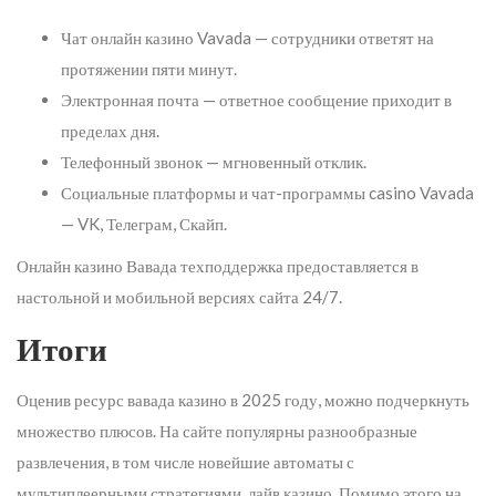
Чат онлайн казино Vavada — сотрудники ответят на
протяжении пяти минут.
Электронная почта — ответное сообщение приходит в
пределах дня.
Телефонный звонок — мгновенный отклик.
Социальные платформы и чат-программы casino Vavada
— VK, Телеграм, Скайп.
Онлайн казино Вавада техподдержка предоставляется в
настольной и мобильной версиях сайта 24/7.
Итоги
Оценив ресурс вавада казино в 2025 году, можно подчеркнуть
множество плюсов. На сайте популярны разнообразные
развлечения, в том числе новейшие автоматы с
мультиплеерными стратегиями, лайв казино. Помимо этого на