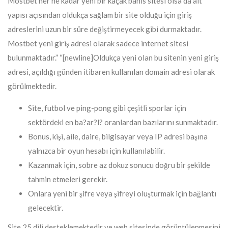
Mostbet her ne kadar yeni bir kaçak bahis sitesi olsa da alt
yapısı açısından oldukça sağlam bir site olduğu için giriş
adreslerini uzun bir süre değiştirmeyecek gibi durmaktadır.
Mostbet yeni giriş adresi olarak sadece internet sitesi
bulunmaktadır.” “[newline]Oldukça yeni olan bu sitenin yeni giriş
adresi, açıldığı günden itibaren kullanılan domain adresi olarak
görülmektedir.
Site, futbol ve ping-pong gibi çeşitli sporlar için
sektördeki en ba?ar?l? oranlardan bazılarını sunmaktadır.
Bonus, kişi, aile, daire, bilgisayar veya IP adresi başına
yalnızca bir oyun hesabı için kullanılabilir.
Kazanmak için, sobre az dokuz sonucu doğru bir şekilde
tahmin etmeleri gerekir.
Onlara yeni bir şifre veya şifreyi oluşturmak için bağlantı
gelecektir.
Site 25 dili desteklemektedir ve web sitesinde görüntülenmesini