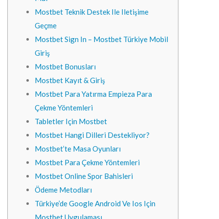
Mostbet Teknik Destek Ile Iletişime
Geçme
Mostbet Sign In – Mostbet Türkiye Mobil
Giriş
Mostbet Bonusları
Mostbet Kayıt & Giriş
Mostbet Para Yatırma Empieza Para
Çekme Yöntemleri
Tabletler Için Mostbet
Mostbet Hangi Dilleri Destekliyor?
Mostbet’te Masa Oyunları
Mostbet Para Çekme Yöntemleri
Mostbet Online Spor Bahisleri
Ödeme Metodları
Türkiye’de Google Android Ve Ios Için
Mostbet Uygulaması