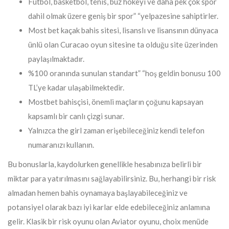
Futbol, basketbol, tenis, buz hokeyi ve daha pek çok spor
dahil olmak üzere geniş bir spor” “yelpazesine sahiptirler.
Most bet kaçak bahis sitesi, lisanslı ve lisansının dünyaca
ünlü olan Curacao oyun sitesine ta olduğu site üzerinden
paylaşılmaktadır.
%100 oranında sunulan standart” “hoş geldin bonusu 100
TL’ye kadar ulaşabilmektedir.
Mostbet bahisçisi, önemli maçların çoğunu kapsayan
kapsamlı bir canlı çizgi sunar.
Yalnızca the girl zaman erişebileceğiniz kendi telefon
numaranızı kullanın.
Bu bonuslarla, kaydolurken genellikle hesabınıza belirli bir
miktar para yatırılmasını sağlayabilirsiniz. Bu, herhangi bir risk
almadan hemen bahis oynamaya başlayabileceğiniz ve
potansiyel olarak bazı iyi karlar elde edebileceğiniz anlamına
gelir. Klasik bir risk oyunu olan Aviator oyunu, choix menüde