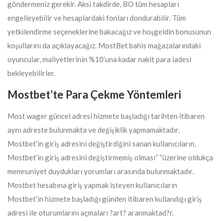
göndermeniz gerekir. Aksi takdirde, BO tüm hesapları
engelleyebilir ve hesaplardaki fonları dondurabilir. Tüm
yetkilendirme seçeneklerine bakacağız ve hoşgeldin bonusunun
koşullarını da açıklayacağız. MostBet bahis mağazalarındaki
oyuncular, maliyetlerinin %10’una kadar nakit para iadesi
bekleyebilirler.
Mostbet’te Para Çekme Yöntemleri
Most wager güncel adresi hizmete başladığı tarihten itibaren
aynı adreste bulunmakta ve değişiklik yapmamaktadır.
Mostbet’in giriş adresini değiştirdiğini sanan kullanıcıların,
Mostbet’in giriş adresini değiştirmemiş olması” “üzerine oldukça
memnuniyet duydukları yorumları arasında bulunmaktadır.
Mostbet hesabına giriş yapmak isteyen kullanıcıların
Mostbet’in hizmete başladığı günden itibaren kullandığı giriş
adresi ile oturumlarını açmaları ?art? aranmaktad?r.