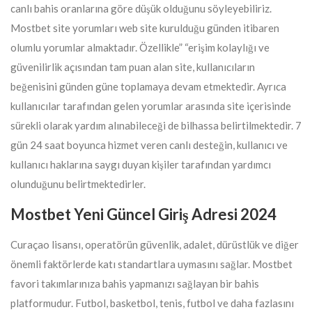
canlı bahis oranlarına göre düşük olduğunu söyleyebiliriz.
Mostbet site yorumları web site kurulduğu günden itibaren
olumlu yorumlar almaktadır. Özellikle” “erişim kolaylığı ve
güvenilirlik açısından tam puan alan site, kullanıcıların
beğenisini günden güne toplamaya devam etmektedir. Ayrıca
kullanıcılar tarafından gelen yorumlar arasında site içerisinde
sürekli olarak yardım alınabileceği de bilhassa belirtilmektedir. 7
gün 24 saat boyunca hizmet veren canlı desteğin, kullanıcı ve
kullanıcı haklarına saygı duyan kişiler tarafından yardımcı
olunduğunu belirtmektedirler.
Mostbet Yeni Güncel Giriş Adresi 2024
Curaçao lisansı, operatörün güvenlik, adalet, dürüstlük ve diğer
önemli faktörlerde katı standartlara uymasını sağlar. Mostbet
favori takımlarınıza bahis yapmanızı sağlayan bir bahis
platformudur. Futbol, basketbol, tenis, futbol ve daha fazlasını