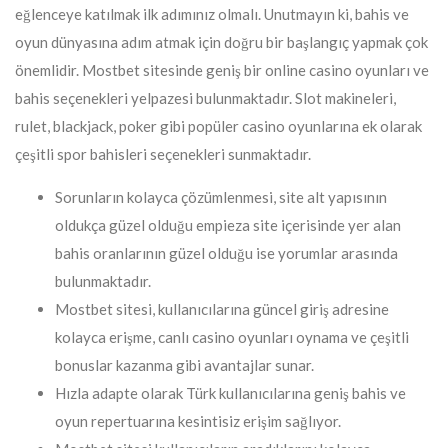
eğlenceye katılmak ilk adımınız olmalı. Unutmayın ki, bahis ve
oyun dünyasına adım atmak için doğru bir başlangıç yapmak çok
önemlidir. Mostbet sitesinde geniş bir online casino oyunları ve
bahis seçenekleri yelpazesi bulunmaktadır. Slot makineleri,
rulet, blackjack, poker gibi popüler casino oyunlarına ek olarak
çeşitli spor bahisleri seçenekleri sunmaktadır.
Sorunların kolayca çözümlenmesi, site alt yapısının
oldukça güzel olduğu empieza site içerisinde yer alan
bahis oranlarının güzel olduğu ise yorumlar arasında
bulunmaktadır.
Mostbet sitesi, kullanıcılarına güncel giriş adresine
kolayca erişme, canlı casino oyunları oynama ve çeşitli
bonuslar kazanma gibi avantajlar sunar.
Hızla adapte olarak Türk kullanıcılarına geniş bahis ve
oyun repertuarına kesintisiz erişim sağlıyor.