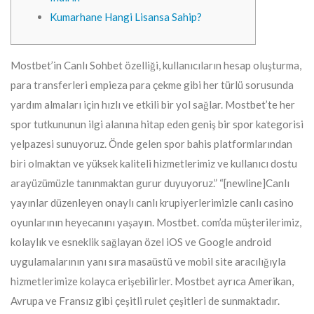
Kumarhane Hangi Lisansa Sahip?
Mostbet’in Canlı Sohbet özelliği, kullanıcıların hesap oluşturma,
para transferleri empieza para çekme gibi her türlü sorusunda
yardım almaları için hızlı ve etkili bir yol sağlar. Mostbet’te her
spor tutkununun ilgi alanına hitap eden geniş bir spor kategorisi
yelpazesi sunuyoruz. Önde gelen spor bahis platformlarından
biri olmaktan ve yüksek kaliteli hizmetlerimiz ve kullanıcı dostu
arayüzümüzle tanınmaktan gurur duyuyoruz.” “[newline]Canlı
yayınlar düzenleyen onaylı canlı krupiyerlerimizle canlı casino
oyunlarının heyecanını yaşayın. Mostbet. com’da müşterilerimiz,
kolaylık ve esneklik sağlayan özel iOS ve Google android
uygulamalarının yanı sıra masaüstü ve mobil site aracılığıyla
hizmetlerimize kolayca erişebilirler. Mostbet ayrıca Amerikan,
Avrupa ve Fransız gibi çeşitli rulet çeşitleri de sunmaktadır.