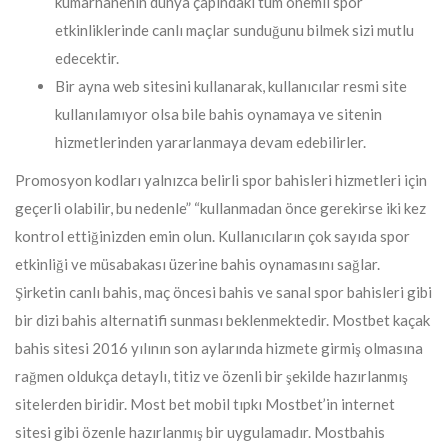
kumarhanenin dünya çapındaki tüm önemli spor
etkinliklerinde canlı maçlar sunduğunu bilmek sizi mutlu
edecektir.
Bir ayna web sitesini kullanarak, kullanıcılar resmi site
kullanılamıyor olsa bile bahis oynamaya ve sitenin
hizmetlerinden yararlanmaya devam edebilirler.
Promosyon kodları yalnızca belirli spor bahisleri hizmetleri için
geçerli olabilir, bu nedenle” “kullanmadan önce gerekirse iki kez
kontrol ettiğinizden emin olun. Kullanıcıların çok sayıda spor
etkinliği ve müsabakası üzerine bahis oynamasını sağlar.
Şirketin canlı bahis, maç öncesi bahis ve sanal spor bahisleri gibi
bir dizi bahis alternatifi sunması beklenmektedir. Mostbet kaçak
bahis sitesi 2016 yılının son aylarında hizmete girmiş olmasına
rağmen oldukça detaylı, titiz ve özenli bir şekilde hazırlanmış
sitelerden biridir. Most bet mobil tıpkı Mostbet’in internet
sitesi gibi özenle hazırlanmış bir uygulamadır. Mostbahis