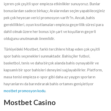
içeren çok çeşitli spor empieza etkinlikler sunuyoruz. Bunlar
bonuslardan sadece birkaçı; Aralarından seçim yapabileceğiniz
pek çok heyecan verici promosyon varifr?n. Ancak, bahis
gereklilikleri, oyun kısıtlamaları empieza geçerlilik süresi para
dahil olmak üzere her bonus için şart ve koşulların geçerli
olduğunu unutmamak önemlidir.
Türkiye’deki Mostbet, farklı tercihlere hitap eden çok çeşitli
spor bahis seçenekleri sunmaktadır. Bahisçiler futbol,
basketbol, tenis ve daha birçok alanda bahis oynayabilir ve
kapsamlı bir spor bahisleri deneyimi sağlayabilirler. Platform,
masa tenisi empieza e-spor gibi daha az yaygın sporların
hayranlarını da barındırarak bahis ortamını genişletiyor
mostbet promosyon kodu
.
Mostbet Casino