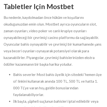
Tabletler Için Mostbet
Bu nedenle, kaydolmadan önce hüküm ve koşullarını
okuduğunuzdan emin olun. Mostbet ayrıca oyuncuların slot,
zaman oyunları, video poker ve canlı krupiye oyunları
oynayabileceği bir çevrimiçi casino platformu da sağlayabilir.
Oyuncular bahis oynayabilir ve çevrimiçi bir kumarhanede şans
veya beceri oyunları oynayarak potansiyel olarak para
kazanabilirler. Piyangolar, çevrimiçi bahislerinizden ekstra
ödüller kazanmanın bir başka harika yoludur.
Bahis severler Most bahis üyelik için sitedeki ‘hemen üye
ol’ linkini kullanarak anında 100 TL, 500 TL ve hatta 1.
000 TL’ye varan hoş geldin bonuslarından
faydalanabiliyorlar.
İlk başta, şüpheli suçlunun bahisleri iptal edilebilir veya