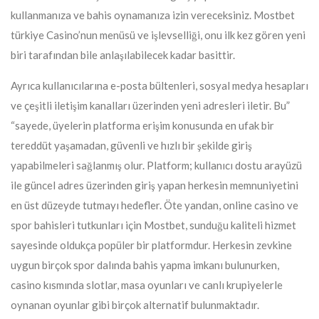
kullanmanıza ve bahis oynamanıza izin vereceksiniz. Mostbet
türkiye Casino’nun menüsü ve işlevselliği, onu ilk kez gören yeni
biri tarafından bile anlaşılabilecek kadar basittir.
Ayrıca kullanıcılarına e-posta bültenleri, sosyal medya hesapları
ve çeşitli iletişim kanalları üzerinden yeni adresleri iletir. Bu”
“sayede, üyelerin platforma erişim konusunda en ufak bir
tereddüt yaşamadan, güvenli ve hızlı bir şekilde giriş
yapabilmeleri sağlanmış olur. Platform; kullanıcı dostu arayüzü
ile güncel adres üzerinden giriş yapan herkesin memnuniyetini
en üst düzeyde tutmayı hedefler. Öte yandan, online casino ve
spor bahisleri tutkunları için Mostbet, sunduğu kaliteli hizmet
sayesinde oldukça popüler bir platformdur. Herkesin zevkine
uygun birçok spor dalında bahis yapma imkanı bulunurken,
casino kısmında slotlar, masa oyunları ve canlı krupiyelerle
oynanan oyunlar gibi birçok alternatif bulunmaktadır.