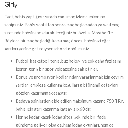
Giriş
Evet, bahis yaptığınız sırada canlı maç izleme imkanına
sahipsiniz. Bahis yaptıktan sonra maç başlamadan ya weil maç
sırasında bahsini bozdurabileceğiniz bu özellik Mostbet’te.
Böylece bir maç başladığı kamu maç öncesi bahsinizi eğer
şartları yerine getirdiyseniz bozdurabilirsiniz.
Futbol, ​​basketbol, ​​tenis, buz hokeyi ve çok daha fazlasını
içeren geniş bir spor yelpazesine sahiptirler.
Bonus ve promosyon kodlarından yararlanmak için çevrim
şartları empieza kullanım koşulları gibi önemli detayları
gözden kaçırmamak esastır.
Bedava spinlerden elde edilen maksimum kazanç 750 TRY,
bahis için geri kazanma katsayısı x60’dır.
Her ne kadar kaçak iddaa sitesi şeklinde bir ifade
gündeme geliyor olsa da, hem iddaa oyunları, hem de