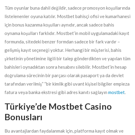
Tüm oyunlar buna dahil değildir, sadece promosyon koşullarında
listelenenler oyuna katılır. Mostbet bahisçi ofisi ve kumarhanesi
için bonus kazanma koşulları aynıdır, ancak sadece bahis
oynama koşulları farklıdır. Mostbet’in mobil uygulamadaki kayıt
formunda, sitedeki benzer formdan sadece bir fark vardır –
gelişmiş kayıt seçeneği yoktur. Herhangi bir müşterisi, bahis
şirketinin yönetimine ilgili bir talep gönderdikten ve yapılan tüm
bahisleri oynadıktan sonra hesabını silebilir. Mostbet’in hesap
doğrulama sürecinin bir parçası olarak pasaport ya da devlet
tarafından verilmiş” “bir kimlik gibi uvant kişisel bilgiler empieza
fatura veya banka ekstresi gibi adres kanıtı sağlayın
mostbet
.
Türkiye’de Mostbet Casino
Bonusları
Bu avantajlardan faydalanmak için, platforma kayıt olmak ve