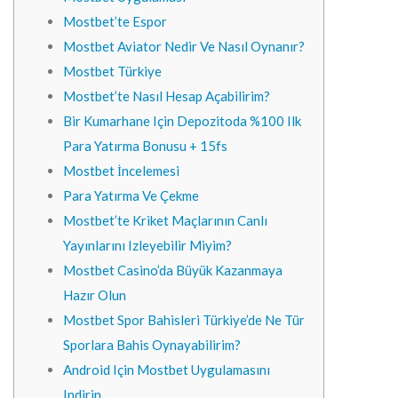
Mostbet’te Espor
Mostbet Aviator Nedir Ve Nasıl Oynanır?
Mostbet Türkiye
Mostbet’te Nasıl Hesap Açabilirim?
Bir Kumarhane Için Depozitoda %100 Ilk
Para Yatırma Bonusu + 15fs
Mostbet İncelemesi
Para Yatırma Ve Çekme
Mostbet’te Kriket Maçlarının Canlı
Yayınlarını Izleyebilir Miyim?
Mostbet Casino’da Büyük Kazanmaya
Hazır Olun
Mostbet Spor Bahisleri Türkiye’de Ne Tür
Sporlara Bahis Oynayabilirim?
Android Için Mostbet Uygulamasını
Indirin