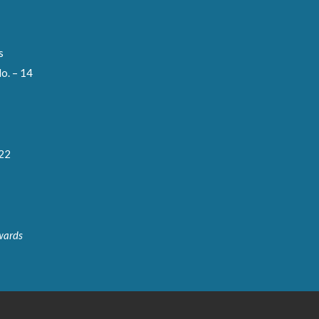
s
o. – 14
122
wards