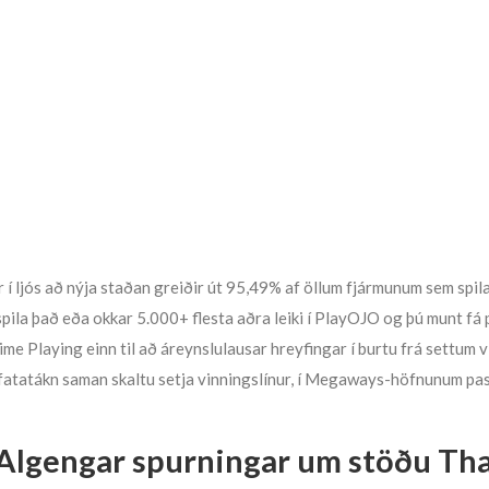
í ljós að nýja staðan greiðir út 95,49% af öllum fjármunum sem spilað
spila það eða okkar 5.000+ flesta aðra leiki í PlayOJO og þú munt fá p
time Playing einn til að áreynslulausar hreyfingar í burtu frá settum 
kafatatákn saman skaltu setja vinningslínur, í Megaways-höfnunum passar
– Algengar spurningar um stöðu Th