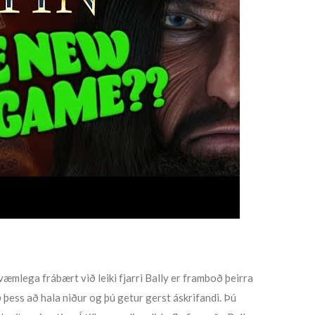
væmlega frábært við leiki fjarri Bally er framboð þeirra
 þess að hala niður og þú getur gerst áskrifandi. Þú