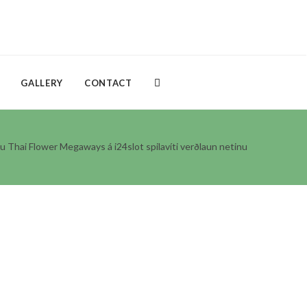
GALLERY
CONTACT
u Thai Flower Megaways á i24slot spilavíti verðlaun netinu