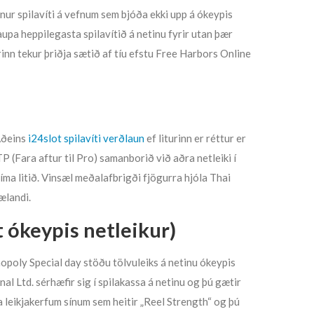
nur spilavíti á vefnum sem bjóða ekki upp á ókeypis
aupa heppilegasta spilavítið á netinu fyrir utan þær
rinn tekur þriðja sætið af tíu efstu Free Harbors Online
 Aðeins
i24slot spilavíti verðlaun
ef liturinn er réttur er
P (Fara aftur til Pro) samanborið við aðra netleiki í
íma litið. Vinsæl meðalafbrigði fjögurra hjóla Thai
ælandi.
 ókeypis netleikur)
poly Special day stöðu tölvuleiks á netinu ókeypis
l Ltd. sérhæfir sig í spilakassa á netinu og þú gætir
rifa leikjakerfum sínum sem heitir „Reel Strength“ og þú