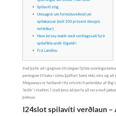
Spilavíti stig
Umsagnir um formúluveðmál um
spilakassar (núll 100 prósent ókeypis
netleikur)
New Jersey mælir með verklagsvali fyrir
spilafíkla undir lögaldri
Frá Landinu
Það þýðir að í gegnum ótrúlegan fjölda snúninga kemur 
peningum til baka í sömu þjálfun! Samt ekki, eins og að 
Megaways er heillandi rifa vélvirki framleiddur af Big 
'leiðir' í staðinn. Í stað þess að þurfa að vera með jak
þóknun.
I24slot spilavíti verðlaun 