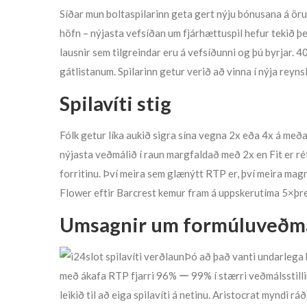
Síðar mun boltaspilarinn geta gert nýju bónusana á öru
höfn – nýjasta vefsíðan um fjárhættuspil hefur tekið þe
lausnir sem tilgreindar eru á vefsíðunni og þú byrjar. 
gátlistanum. Spilarinn getur verið að vinna í nýja reyns
Spilavíti stig
Fólk getur líka aukið sigra sína vegna 2x eða 4x á með
nýjasta veðmálið í raun margfaldað með 2x en Fit er rétt
forritinu. Því meira sem glænýtt RTP er, því meira magn
Flower eftir Barcrest kemur fram á uppskerutíma 5×þrepa
Umsagnir um formúluveðmál 
Þó að það vanti undarlega 
með ákafa RTP fjarri 96% ー 99% í stærri veðmálsstilling
leikið til að eiga spilavíti á netinu. Aristocrat myndi rá