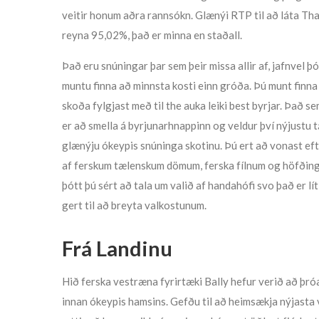
veitir honum aðra rannsókn. Glænýi RTP til að láta T
reyna 95,02%, það er minna en staðall.
Það eru snúningar þar sem þeir missa allir af, jafnvel þó
muntu finna að minnsta kosti einn gróða. Þú munt finn
skoða fylgjast með til the auka leiki best byrjar. Það s
er að smella á byrjunarhnappinn og veldur því nýjustu t
glænýju ókeypis snúninga skotinu. Þú ert að vonast eft
af ferskum tælenskum dömum, ferska fílnum og höfðingj
þótt þú sért að tala um valið af handahófi svo það er lí
gert til að breyta valkostunum.
Frá Landinu
Hið ferska vestræna fyrirtæki Bally hefur verið að þróa
innan ókeypis hamsins. Gefðu til að heimsækja nýjasta v