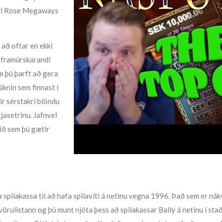
hai Rose Megaways
 að oftar en ekki
a framúrskarandi
em þú þarft að gera
áknin sem finnast í
ir sérstakri blöndu
asetrinu. Jafnvel
tið sem þú gætir
 spilakassa til að hafa spilavíti á netinu vegna 1996. Það sem er nák
örulistann og þú munt njóta þess að spilakassar Bally á netinu í stað