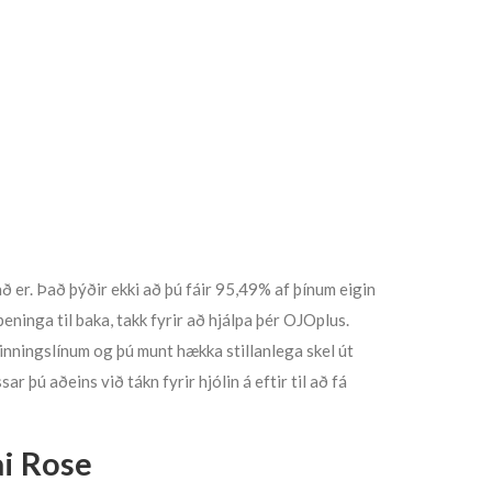
 er. Það þýðir ekki að þú fáir 95,49% af þínum eigin
eninga til baka, takk fyrir að hjálpa þér OJOplus.
vinningslínum og þú munt hækka stillanlega skel út
 þú aðeins við tákn fyrir hjólin á eftir til að fá
ai Rose