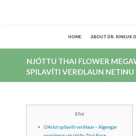
HOME
ABOUT DR. KINSUK 
NJÓTTU THAI FLOWER MEGAW
SPILAVÍTI VERÐLAUN NETINU
Efni
I24slot spilavíti verðlaun – Algengar
spurningar um stöðu Thai Rose