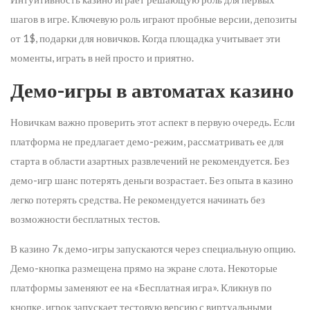
шагов в игре. Ключевую роль играют пробные версии, депозиты
от 1$, подарки для новичков. Когда площадка учитывает эти
моменты, играть в ней просто и приятно.
Демо-игры в автоматах казино
Новичкам важно проверить этот аспект в первую очередь. Если
платформа не предлагает демо-режим, рассматривать ее для
старта в области азартных развлечений не рекомендуется. Без
демо-игр шанс потерять деньги возрастает. Без опыта в казино
легко потерять средства. Не рекомендуется начинать без
возможности бесплатных тестов.
В казино 7к демо-игры запускаются через специальную опцию.
Демо-кнопка размещена прямо на экране слота. Некоторые
платформы заменяют ее на «Бесплатная игра». Кликнув по
кнопке, игрок запускает тестовую версию с виртуальными