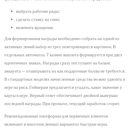
выбрать рабочие ряды;
сделать ставку на спин;
включить вращение.
Для формирования награды необходимо собрать на одной из
активных линий набор из трех повторяющихся картинок. В
отдельных автоматах 7 казино выплата формируется при двух
идентичных знаках. Награды сразу поступают на баланс
аккаунта — отыигрывать их как подарочные баллы не требуется.
В стандартных моделях начисленные средства можно удвоить в
игре на риск. Геймерам предлагается угадать, какое значение у
карты в игре. Верный ответ обеспечивает двойной выигрыш
последней награды. При промахе, текущий заработок сгорит.
Рекомендованные платформы для первичных клиентов
включают в многочисленных вариантах быстрые игры.