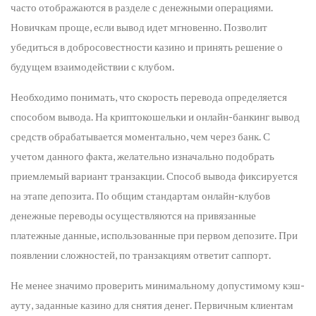
часто отображаются в разделе с денежными операциями.
Новичкам проще, если вывод идет мгновенно. Позволит
убедиться в добросовестности казино и принять решение о
будущем взаимодействии с клубом.
Необходимо понимать, что скорость перевода определяется
способом вывода. На криптокошельки и онлайн-банкинг вывод
средств обрабатывается моментально, чем через банк. С
учетом данного факта, желательно изначально подобрать
приемлемый вариант транзакции. Способ вывода фиксируется
на этапе депозита. По общим стандартам онлайн-клубов
денежные переводы осуществляются на привязанные
платежные данные, использованные при первом депозите. При
появлении сложностей, по транзакциям ответит саппорт.
Не менее значимо проверить минимальному допустимому кэш-
ауту, заданные казино для снятия денег. Первичным клиентам