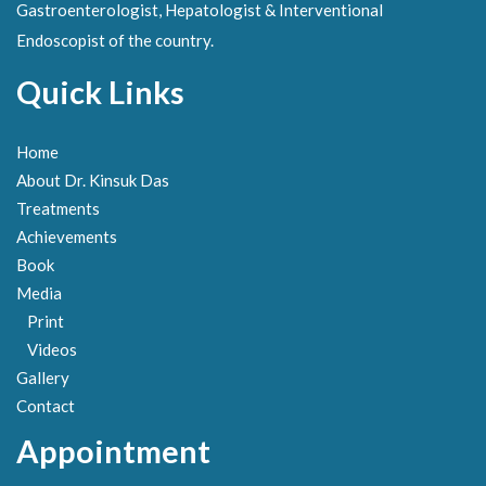
Gastroenterologist, Hepatologist & Interventional
Endoscopist of the country.
Quick Links
Home
About Dr. Kinsuk Das
Treatments
Achievements
Book
Media
Print
Videos
Gallery
Contact
Appointment