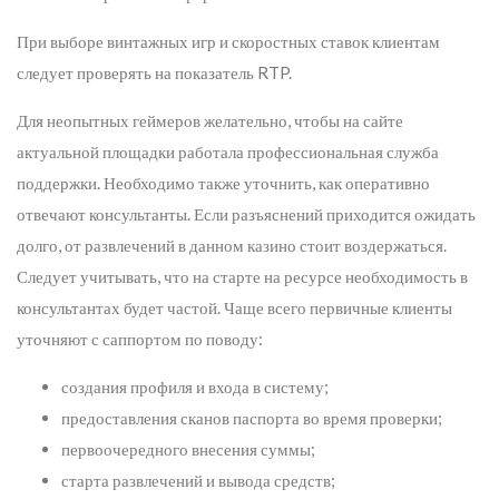
При выборе винтажных игр и скоростных ставок клиентам
следует проверять на показатель RTP.
Для неопытных геймеров желательно, чтобы на сайте
актуальной площадки работала профессиональная служба
поддержки. Необходимо также уточнить, как оперативно
отвечают консультанты. Если разъяснений приходится ожидать
долго, от развлечений в данном казино стоит воздержаться.
Следует учитывать, что на старте на ресурсе необходимость в
консультантах будет частой. Чаще всего первичные клиенты
уточняют с саппортом по поводу:
создания профиля и входа в систему;
предоставления сканов паспорта во время проверки;
первоочередного внесения суммы;
старта развлечений и вывода средств;