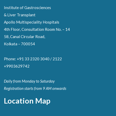
Institute of Gastrosciences
& Liver Transplant
Apollo Multispeciality Hospitals
4th Floor, Consultation Room No. – 14
58, Canal Circular Road,
Kolkata – 700054
Phone: +91 33 2320 3040 / 2122
+9903629742
Daily from Monday to Saturday
Registration starts from 9 AM onwards
Location Map