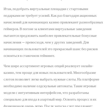
Итак, подобрать виртуальные площадки с стартовыми
подарками не требует усилий. Как раз благодаря акционных
начислений для начинающих казино привлекают разнообразных
геймеров. В погоне за клиентами виртуальные заведения
пытаются предложить наиболее привлекательные бонусные
начисления — превосходя, чем у других заведений. Для
начинающих пользователей это прекрасный шанс без рисков
освоиться в ставочном гейминге.
Чем шире ассортимент игровых опций реализует онлайн-
казино, тем проще для новых пользователей. Многообразие
слотов позволяет легко выбрать нужные слоты. На платформе
необходимо наличие олдскульные автоматы. Такие игровые
модели с интуитивным интерфейсом, что разработаны
специально для входа в азартный мир. Освоить процесс в их
функционале очень легко. После запуска слот предложит: