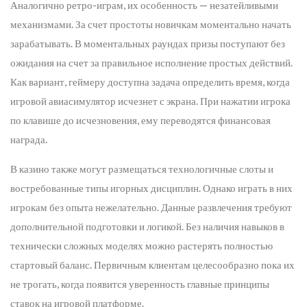
Аналогично ретро-играм, их особенность — незатейливыми
механизмами. За счет простоты новичкам моментально начать
зарабатывать. В моментальных раундах призы поступают без
ожидания на счет за правильное исполнение простых действий.
Как вариант, геймеру доступна задача определить время, когда
игровой авиасимулятор исчезнет с экрана. При нажатии игрока
по клавише до исчезновения, ему переводятся финансовая
награда.
В казино также могут размещаться технологичные слоты и
востребованные типы игорных дисциплин. Однако играть в них
игрокам без опыта нежелательно. Данные развлечения требуют
дополнительной подготовки и логикой. Без наличия навыков в
технически сложных моделях можно растерять полностью
стартовый баланс. Первичным клиентам целесообразно пока их
не трогать, когда появится уверенность главные принципы
ставок на игровой платформе.