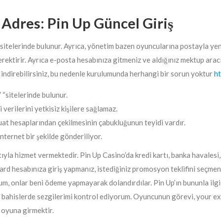
 Adres: Pin Up Güncel Giriş
“sitelerinde bulunur. Ayrıca, yönetim bazen oyuncularına postayla yeni
ektirir. Ayrıca e-posta hesabınıza gitmeniz ve aldığınız mektup aracılı
ndirebilirsiniz, bu nedenle kurulumunda herhangi bir sorun yoktur
ht
 “sitelerinde bulunur.
verilerini yetkisiz kişilere sağlamaz.
uat hesaplarından çekilmesinin çabukluğunun teyidi vardır.
nternet bir şekilde gönderiliyor.
ıyla hizmet vermektedir. Pin Up Casino’da kredi kartı, banka havalesi
ward hesabınıza giriş yapmanız, istediğiniz promosyon teklifini seçmen
m, onlar beni ödeme yapmayarak dolandırdılar. Pin Up’ın bununla ilgi
n bahislerde sezgilerimi kontrol ediyorum. Oyuncunun görevi, your e
 oyuna girmektir.