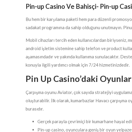
Pin-up Casino Ve Bahisçi- Pin-up Cas
Bu hem bir karşılama paketi hem para düzenli promosyonl
sadakat programına da sahip olduğunu unutmayın. Pinup, 
Mobil cihazları tercih eden kullanıcılardan biriyseniz,
android işletim sistemine sahip telefon ve product kullan
aşamasındadır ve yakında kullanıma sunulacaktır. Destek 
konuyla ilgili yardımcı olmak için 7/24 hizmetinizdedir.
Pin Up Casino’daki Oyunlar
Çarpışma oyunu Aviator, çok sayıda stratejiyi uygulamanız
oluşturabilir. İlk olarak, kumarbazlar Havacı çarpışma 
burasıdır.
Gerçek parayla çevrimiçi bir kumarhane hayal edi
Pin-up casino, oyunculara geniş bir oyun yelpazes