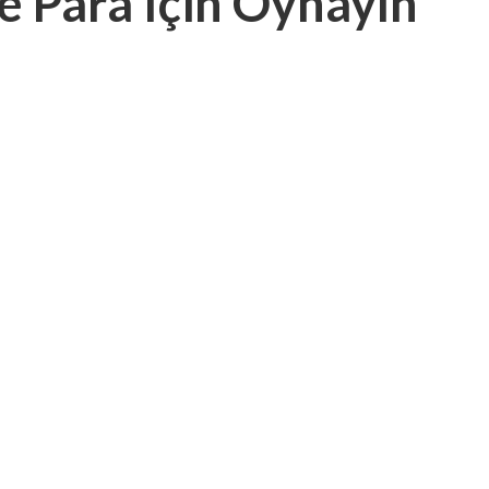
e Para Için Oynayın”