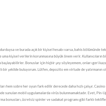
durduysa ve burada açık bir kişisel hesabı varsa, bahis bölümünde te
e uma kişisel verilerin korunmasına büyük önem verir. Kullanıcıların b
a başlayabilirler. Bonuslar için hiçbir şey söyleyemem, onları geri ka
hızlı bir şekilde buluyorum. Lütfen, depozito em virtude de yatırmanın
rı hem sobre her oyun fark edilir derecede daha hızlı çalışır. Casino 
sinde sunulan mobil uygulamalarda virüs bulunmamaktadır. Evet, Pin-U
ma bonusları, ücretsiz spinler ve sadakat programı gibi farklı teklif