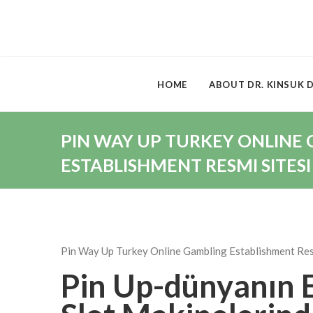
HOME
ABOUT DR. KINSUK 
PIN WAY UP TURKEY ONLINE
ESTABLISHMENT RESMI SITESI 
Pin Way Up Turkey Online Gambling Establishment Resm
Pin Up-dünyanın 