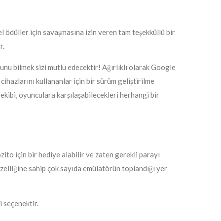
 ödüller için savaşmasına izin veren tam teşekküllü bir
r.
unu bilmek sizi mutlu edecektir! Ağırlıklı olarak Google
ihazlarını kullananlar için bir sürüm geliştirilme
ekibi, oyunculara karşılaşabilecekleri herhangi bir
ito için bir hediye alabilir ve zaten gerekli parayı
özelliğine sahip çok sayıda emülatörün toplandığı yer
 seçenektir.