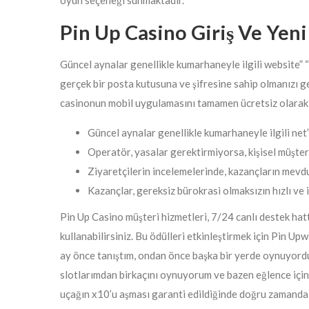
oyun seçeneği sunmaktadır.
Pin Up Casino Giriş Ve Yeni
Güncel aynalar genellikle kumarhaneyle ilgili website” 
gerçek bir posta kutusuna ve şifresine sahip olmanızı ger
casinonun mobil uygulamasını tamamen ücretsiz olarak i
Güncel aynalar genellikle kumarhaneyle ilgili net”
Operatör, yasalar gerektirmiyorsa, kişisel müşteri 
Ziyaretçilerin incelemelerinde, kazançların mevd
Kazançlar, gereksiz bürokrasi olmaksızın hızlı ve i
Pin Up Casino müşteri hizmetleri, 7/24 canlı destek hatt
kullanabilirsiniz. Bu ödülleri etkinleştirmek için Pin Up
ay önce tanıştım, ondan önce başka bir yerde oynuyordu
slotlarımdan birkaçını oynuyorum ve bazen eğlence içi
uçağın x10’u aşması garanti edildiğinde doğru zamanda