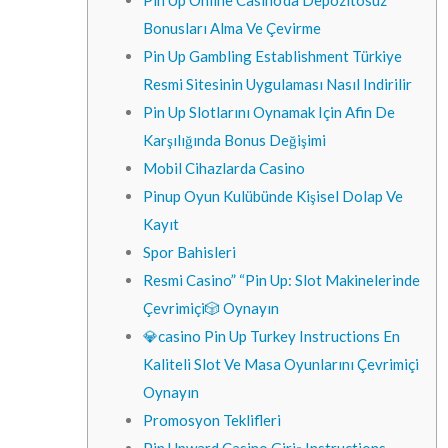
Pin Up Online Casino’da Depozitosuz
Bonusları Alma Ve Çevirme
Pin Up Gambling Establishment Türkiye
Resmi Sitesinin Uygulaması Nasıl Indirilir
Pin Up Slotlarını Oynamak Için Afin De
Karşılığında Bonus Değişimi
Mobil Cihazlarda Casino
Pinup Oyun Kulübünde Kişisel Dolap Ve
Kayıt
Spor Bahisleri
Resmi Casino” “Pin Up: Slot Makinelerinde
Çevrimiçi🎲 Oynayın
💎casino Pin Up Turkey Instructions En
Kaliteli Slot Ve Masa Oyunlarını Çevrimiçi
Oynayın
Promosyon Teklifleri