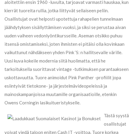
aloitettiin ensin 1960 -luvulta, tarjoavat varmasti hauskaa, kun
kierrät tuoreita rullia, jotka liittyvät sellaiseen peliin.
Osallistujat ovat helposti upotettuja rahapelien tunnelmaan
jäähdytyksen sisällyttämisen vuoksi, ja siksi se perustaa aivan
uuden vaiheen vedonlyöntikursseille. Aseman otsikko puhuu
itsensä omistamiseksi, joten ihmisten ei pitäisi olla kovinkaan
vaikuttunut nähdäkseen yhden Pink ‘S: n hallitsevalle värille.
Uusi kuva kokeile modernia siitä huolimatta, että he
tarkoituksella suorittavat vintage -tutkimuksen parantaakseen
uskottavuutta. Tuore animoidut Pink Panther -profiilit jopa
esiintyivät tietokone- ja järjestelmävideopeleissä ja
mainoskampanjoissa muutamille organisaatioille, etenkin
Owens Corningin lasikuitueristykselle.
Tästä syystä
osallistujat
voivat viedä taloon eniten Cash IT -voittoa. Tuore korkea