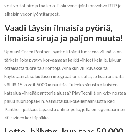
voit voitot aitoja taalkoja.
Elokuvan sijainti on vahva RTP ja
alhaisin vedonlyöntitarpeet.
Vaadi täysin ilmaisia ​​pyöriä,
ilmaisia ​​siruja ja paljon muuta!
Upouusi Green Panther -symboli toimii tuoreena villinä ja on
tärkein, joka pystyy korvaamaan kaikki vihjeet kelalle, lukuun
ottamatta tuoreita sirontoja. Aina kun villikuvakkeita
käytetään absoluuttisen integraation sisällä, se lisää ansioita
välillä 15 ja voit 5000 minuuttia. Tuleeko sinusta aikuisten
katselua vihreää pantteria alussa? PlayTechillä on kyky nostaa
paluu nuorisopäiviin. Valmistaudu kokeilemaan uutta Red
Panther -pakkaustapausta online-peliä, jolla on legendaarinen
40 rivinen korttipaikka.
Lotto -hälytys, kun taas 50 000