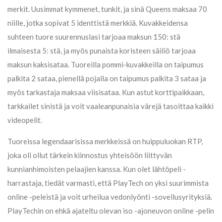
merkit. Uusimmat kymmenet, tunkit, ja sinä Queens maksaa 70
niille, jotka sopivat 5 identtistä merkkiä. Kuvakkeidensa
suhteen tuore suurennuslasi tarjoaa maksun 150: stä
ilmaisesta 5: stä, ja myös punaista koristeen säiliö tarjoaa
maksun kaksisataa. Tuoreilla pommi-kuvakkeilla on taipumus
palkita 2 sataa, pienellä pojalla on taipumus palkita 3 sataa ja
myös tarkastaja maksaa viisisataa. Kun astut korttipaikkaan,
tarkkailet sinistä ja voit vaaleanpunaisia ​​värejä tasoittaa kaikki
videopelit.
Tuoreissa legendaarisissa merkkeissä on huippuluokan RTP,
joka oli ollut tärkein kiinnostus yhteisöön liittyvän
kunnianhimoisten pelaajien kanssa. Kun olet lähtöpeli -
harrastaja, tiedät varmasti, että PlayTech on yksi suurimmista
online -peleistä ja voit urheilua vedonlyönti -sovellusyrityksiä.
PlayTechin on ehkä ajateltu olevan iso -ajoneuvon online -pelin