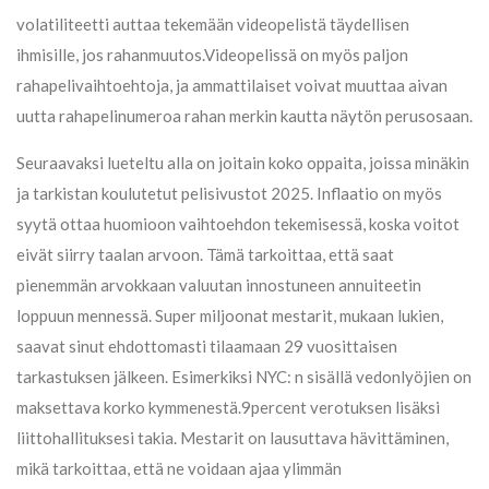
volatiliteetti auttaa tekemään videopelistä täydellisen
ihmisille, jos rahanmuutos.Videopelissä on myös paljon
rahapelivaihtoehtoja, ja ammattilaiset voivat muuttaa aivan
uutta rahapelinumeroa rahan merkin kautta näytön perusosaan.
Seuraavaksi lueteltu alla on joitain koko oppaita, joissa minäkin
ja tarkistan koulutetut pelisivustot 2025. Inflaatio on myös
syytä ottaa huomioon vaihtoehdon tekemisessä, koska voitot
eivät siirry taalan arvoon. Tämä tarkoittaa, että saat
pienemmän arvokkaan valuutan innostuneen annuiteetin
loppuun mennessä. Super miljoonat mestarit, mukaan lukien,
saavat sinut ehdottomasti tilaamaan 29 vuosittaisen
tarkastuksen jälkeen. Esimerkiksi NYC: n sisällä vedonlyöjien on
maksettava korko kymmenestä.9percent verotuksen lisäksi
liittohallituksesi takia. Mestarit on lausuttava hävittäminen,
mikä tarkoittaa, että ne voidaan ajaa ylimmän