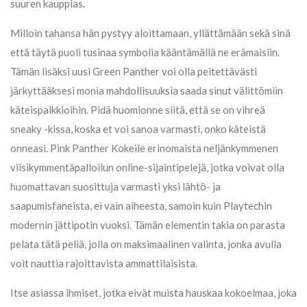
suuren kauppias.
Milloin tahansa hän pystyy aloittamaan, yllättämään sekä sinä
että täytä puoli tusinaa symbolia kääntämällä ne erämaisiin.
Tämän lisäksi uusi Green Panther voi olla peitettävästi
järkyttääksesi monia mahdollisuuksia saada sinut välittömiin
käteispalkkioihin. Pidä huomionne siitä, että se on vihreä
sneaky -kissa, koska et voi sanoa varmasti, onko käteistä
onneasi. Pink Panther Kokeile erinomaista neljänkymmenen
viisikymmentäpalloilun online-sijaintipelejä, jotka voivat olla
huomattavan suosittuja varmasti yksi lähtö- ja
saapumisfaneista, ei vain aiheesta, samoin kuin Playtechin
modernin jättipotin vuoksi. Tämän elementin takia on parasta
pelata tätä peliä, jolla on maksimaalinen valinta, jonka avulla
voit nauttia rajoittavista ammattilaisista.
Itse asiassa ihmiset, jotka eivät muista hauskaa kokoelmaa, joka