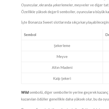
Oyuncular, ekranda şekerlemeler, meyveler ve diğer tatlı
Özellikle yüksek değerli semboller, oyunculara büyük ka
İşte Bonanza Sweet slotlarında sıkça karşılaşabileceğini
Sembol
D
Şekerleme
Meyve
Altın Madeni
Kalp Şekeri
Wild
sembolü, diğer sembollerin yerine geçerek kazanç
kazanılan ödüller genellikle daha yüksek olur, bu da oyun