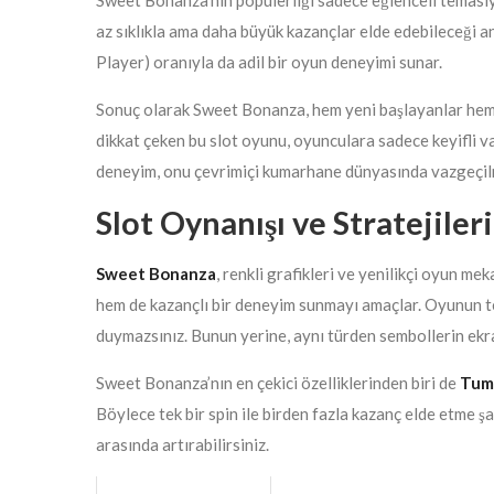
Sweet Bonanza’nın popülerliği sadece eğlenceli temasıyla
az sıklıkla ama daha büyük kazançlar elde edebileceği an
Player) oranıyla da adil bir oyun deneyimi sunar.
Sonuç olarak Sweet Bonanza, hem yeni başlayanlar hem de
dikkat çeken bu slot oyunu, oyunculara sadece keyifli 
deneyim, onu çevrimiçi kumarhane dünyasında vazgeçilm
Slot Oynanışı ve Stratejile
Sweet Bonanza
, renkli grafikleri ve yenilikçi oyun me
hem de kazançlı bir deneyim sunmayı amaçlar. Oyunun teme
duymazsınız. Bunun yerine, aynı türden sembollerin ekran
Sweet Bonanza’nın en çekici özelliklerinden biri de
Tum
Böylece tek bir spin ile birden fazla kazanç elde etme ş
arasında artırabilirsiniz.