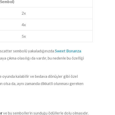
 Sembol)
2x
4x
5x
a scatter sembolü yakaladığınızda
Sweet Bonanza
ya çıkma olasılığı da vardır, bu nedenle bu özelliği
re oyunda kalabilir ve bedava dönüşler gibi özel
ün olsa da, aynı zamanda dikkatli olunması gereken
er
ve bu sembollerin sunduğu ödüllerle dolu olmasıdır.