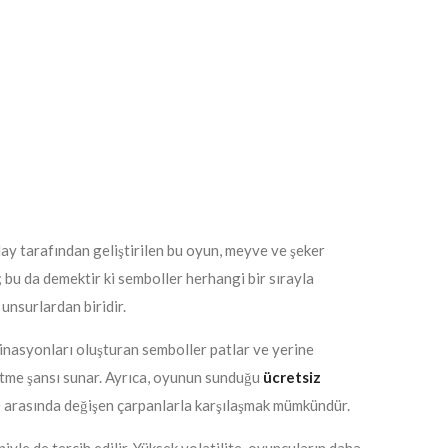
lay tarafından geliştirilen bu oyun, meyve ve şeker
; bu da demektir ki semboller herhangi bir sırayla
unsurlardan biridir.
nasyonları oluşturan semboller patlar ve yerine
 etme şansı sunar. Ayrıca, oyunun sunduğu
ücretsiz
00 arasında değişen çarpanlarla karşılaşmak mümkündür.