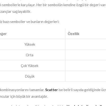
 sembollerle karşılaşır. Her bir sembolün kendine özgü bir değeri vard
zançlar sağlayabilir.
z bazı semboller ve bunların değerleri:
eğer
Özellik
Yüksek
Orta
Çok Yüksek
Düşük
 kombinasyonlarını tamamlar.
Scatter
ise belirli sayıda geldiğinde üc
cular için büyük bir avantajdır.