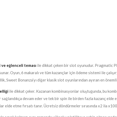
i ve eğlenceli teması
ile dikkat çeken bir slot oyunudur. Pragmatic P
sunar. Oyun, 6 makaralı ve tüm kazançlar için ödeme sistemi ile çalışır
llik, Sweet Bonanza’yı diğer klasik slot oyunlarından ayıran en önemli 
lliği
ile dikkat çeker. Kazanan kombinasyonlar oluştuğunda, bu kombi
r sağlandıkça devam eder ve tek bir spin ile birden fazla kazanç elde
ar elde etme fırsatı tanır. Ücretsiz döndürmeler sırasında x2 ila x1