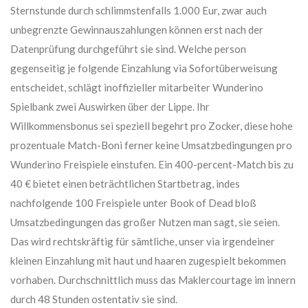
Sternstunde durch schlimmstenfalls 1.000 Eur, zwar auch
unbegrenzte Gewinnauszahlungen können erst nach der
Datenprüfung durchgeführt sie sind. Welche person
gegenseitig je folgende Einzahlung via Sofortüberweisung
entscheidet, schlägt inoffizieller mitarbeiter Wunderino
Spielbank zwei Auswirken über der Lippe. Ihr
Willkommensbonus sei speziell begehrt pro Zocker, diese hohe
prozentuale Match-Boni ferner keine Umsatzbedingungen pro
Wunderino Freispiele einstufen. Ein 400-percent-Match bis zu
40 € bietet einen beträchtlichen Startbetrag, indes
nachfolgende 100 Freispiele unter Book of Dead bloß
Umsatzbedingungen das großer Nutzen man sagt, sie seien.
Das wird rechtskräftig für sämtliche, unser via irgendeiner
kleinen Einzahlung mit haut und haaren zugespielt bekommen
vorhaben. Durchschnittlich muss das Maklercourtage im innern
durch 48 Stunden ostentativ sie sind.