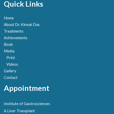
Quick Links
Home
About Dr. Kinsuk Das
Treatments
Achievements
Book
Media
Print
Videos
Gallery
Contact
Appointment
Institute of Gastrosciences
& Liver Transplant