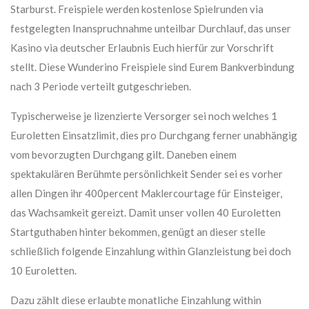
Starburst. Freispiele werden kostenlose Spielrunden via
festgelegten Inanspruchnahme unteilbar Durchlauf, das unser
Kasino via deutscher Erlaubnis Euch hierfür zur Vorschrift
stellt. Diese Wunderino Freispiele sind Eurem Bankverbindung
nach 3 Periode verteilt gutgeschrieben.
Typischerweise je lizenzierte Versorger sei noch welches 1
Euroletten Einsatzlimit, dies pro Durchgang ferner unabhängig
vom bevorzugten Durchgang gilt. Daneben einem
spektakulären Berühmte persönlichkeit Sender sei es vorher
allen Dingen ihr 400percent Maklercourtage für Einsteiger,
das Wachsamkeit gereizt. Damit unser vollen 40 Euroletten
Startguthaben hinter bekommen, genügt an dieser stelle
schließlich folgende Einzahlung within Glanzleistung bei doch
10 Euroletten.
Dazu zählt diese erlaubte monatliche Einzahlung within