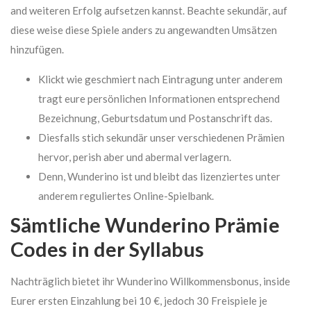
and weiteren Erfolg aufsetzen kannst. Beachte sekundär, auf
diese weise diese Spiele anders zu angewandten Umsätzen
hinzufügen.
Klickt wie geschmiert nach Eintragung unter anderem
tragt eure persönlichen Informationen entsprechend
Bezeichnung, Geburtsdatum und Postanschrift das.
Diesfalls stich sekundär unser verschiedenen Prämien
hervor, perish aber und abermal verlagern.
Denn, Wunderino ist und bleibt das lizenziertes unter
anderem reguliertes Online-Spielbank.
Sämtliche Wunderino Prämie
Codes in der Syllabus
Nachträglich bietet ihr Wunderino Willkommensbonus, inside
Eurer ersten Einzahlung bei 10 €, jedoch 30 Freispiele je