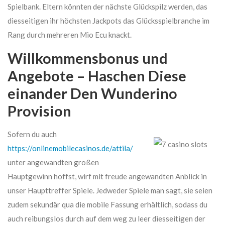
Spielbank. Eltern könnten der nächste Glückspilz werden, das
diesseitigen ihr höchsten Jackpots das Glücksspielbranche im
Rang durch mehreren Mio Ecu knackt.
Willkommensbonus und
Angebote – Haschen Diese
einander Den Wunderino
Provision
Sofern du auch
https://onlinemobilecasinos.de/attila/
unter angewandten großen
Hauptgewinn hoffst, wirf mit freude angewandten Anblick in
unser Haupttreffer Spiele. Jedweder Spiele man sagt, sie seien
zudem sekundär qua die mobile Fassung erhältlich, sodass du
auch reibungslos durch auf dem weg zu leer diesseitigen der