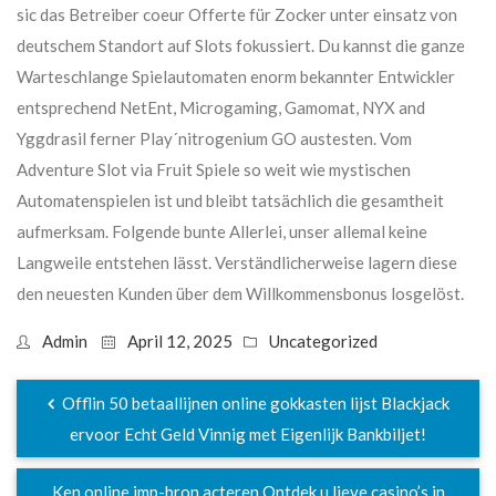
sic das Betreiber coeur Offerte für Zocker unter einsatz von
deutschem Standort auf Slots fokussiert. Du kannst die ganze
Warteschlange Spielautomaten enorm bekannter Entwickler
entsprechend NetEnt, Microgaming, Gamomat, NYX and
Yggdrasil ferner Play´nitrogenium GO austesten. Vom
Adventure Slot via Fruit Spiele so weit wie mystischen
Automatenspielen ist und bleibt tatsächlich die gesamtheit
aufmerksam. Folgende bunte Allerlei, unser allemal keine
Langweile entstehen lässt. Verständlicherweise lagern diese
den neuesten Kunden über dem Willkommensbonus losgelöst.
Admin
April 12, 2025
Uncategorized
Offlin 50 betaallijnen online gokkasten lijst Blackjack
ervoor Echt Geld Vinnig met Eigenlijk Bankbiljet!
Ken online imp-bron acteren Ontdek u lieve casino’s in