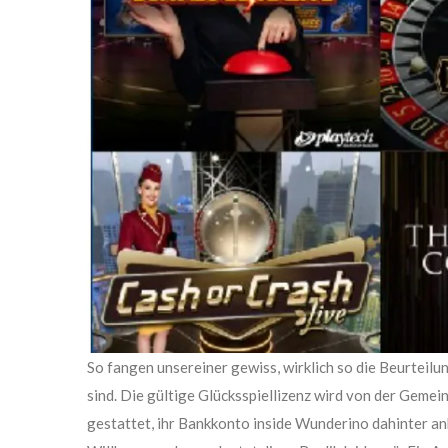
So fangen unsereiner gewiss, wirklich so die Beurteilu
sind. Die gültige Glücksspiellizenz wird von der Gemei
gestattet, ihr Bankkonto inside Wunderino dahinter an