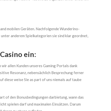
op and mobilen Geräten. Nachfolgende Wunderino-
 unter anderem Spielkategorien sie sind klar geordnet,
 Casino ein:
 wir allen Kunden unseres Gaming Portals dank
positive Resonanz, nebensächlich Besprechung ferner
f diese weise Sie as part of uns niemals auf taube
 part of den Bonusbedingungen darbietung, wann das
icht spielen darf und maximalen Einsätzen. Darum