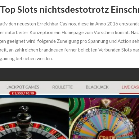
Top Slots nichtsdestotrotz Einsc
tiv den neuesten Erreichbar Casinos, diese im Anno 2016 entstanden 
eller mitarbeiter Konzeption ein Homepage zum Vorschein kommt. Nac
nigen geeignet wird, folgende Zuneigung pro Spannung und Action se
nheit, an zahlreichen brandneuen ferner beliebten Verbunden Slots n
ogaming betrieben werden.