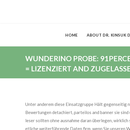
HOME
ABOUT DR. KINSUK 
WUNDERINO PROBE: 91PERC
= LIZENZIERT AND ZUGELASS
Unter anderem diese Einsatzgruppe Hält gegenseitig ne
Bewertungen detachiert, parteilos and banner sie sind
leser sollten ohne ausnahme daran überlegen, wirklich 
etliche weiterführende Daten firm, wenn Sie unseren W