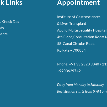
k Links
Appointment
Institute of Gastrosciences
. Kinsuk Das
& Liver Transplant
nts
Apollo Multispeciality Hospital
ments
4th Floor, Consultation Room N
58, Canal Circular Road,
Kolkata – 700054
Phone: +91 33 2320 3040 / 2
+9903629742
Daily from Monday to Saturday
Registration starts from 9 AM on