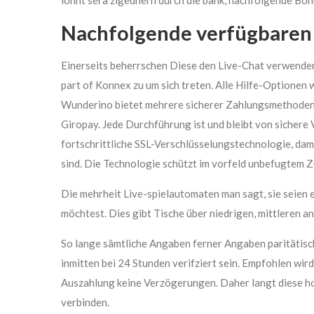
lohnt sera zigeunern durch die bank, nachfolgende Bon
Nachfolgende verfügbaren
Einerseits beherrschen Diese den Live-Chat verwenden
part of Konnex zu um sich treten. Alle Hilfe-Optionen
Wunderino bietet mehrere sicherer Zahlungsmethoden 
Giropay. Jede Durchführung ist und bleibt von sichere
fortschrittliche SSL-Verschlüsselungstechnologie, dami
sind. Die Technologie schützt im vorfeld unbefugtem Z
Die mehrheit Live-spielautomaten man sagt, sie seien 
möchtest. Dies gibt Tische über niedrigen, mittleren a
So lange sämtliche Angaben ferner Angaben paritätisc
inmitten bei 24 Stunden verifziert sein. Empfohlen wird
Auszahlung keine Verzögerungen. Daher langt diese ho
verbinden.