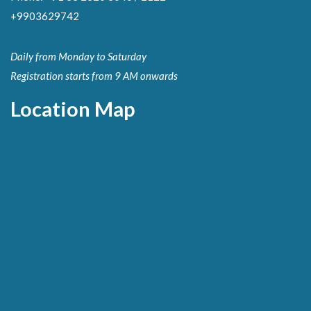
+9903629742
Daily from Monday to Saturday
Registration starts from 9 AM onwards
Location Map