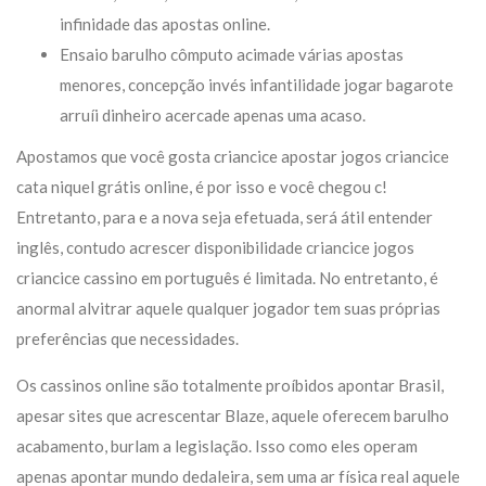
infinidade das apostas online.
Ensaio barulho cômputo acimade várias apostas
menores, concepção invés infantilidade jogar bagarote
arruíi dinheiro acercade apenas uma acaso.
Apostamos que você gosta criancice apostar jogos criancice
cata niquel grátis online, é por isso e você chegou c!
Entretanto, para e a nova seja efetuada, será átil entender
inglês, contudo acrescer disponibilidade criancice jogos
criancice cassino em português é limitada. No entretanto, é
anormal alvitrar aquele qualquer jogador tem suas próprias
preferências que necessidades.
Os cassinos online são totalmente proíbidos apontar Brasil,
apesar sites que acrescentar Blaze, aquele oferecem barulho
acabamento, burlam a legislação. Isso como eles operam
apenas apontar mundo dedaleira, sem uma ar física real aquele