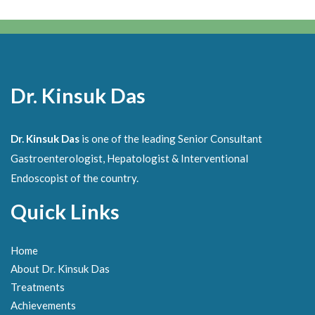
Dr. Kinsuk Das
Dr. Kinsuk Das
is one of the leading Senior Consultant
Gastroenterologist, Hepatologist & Interventional
Endoscopist of the country.
Quick Links
Home
About Dr. Kinsuk Das
Treatments
Achievements