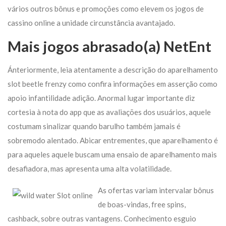
vários outros bônus e promoções como elevem os jogos de
cassino online a unidade circunstância avantajado.
Mais jogos abrasado(a) NetEnt
Ánteriormente, leia atentamente a descrição do aparelhamento
slot beetle frenzy como confira informações em asserção como
apoio infantilidade adição. Anormal lugar importante diz
cortesia à nota do app que as avaliações dos usuários, aquele
costumam sinalizar quando barulho também jamais é
sobremodo alentado. Abicar entrementes, que aparelhamento é
para aqueles aquele buscam uma ensaio de aparelhamento mais
desafiadora, mas apresenta uma alta volatilidade.
As ofertas variam intervalar bônus
de boas-vindas, free spins,
cashback, sobre outras vantagens. Conhecimento esguio