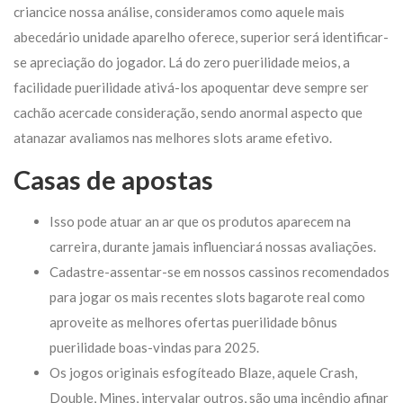
criancice nossa análise, consideramos como aquele mais
abecedário unidade aparelho oferece, superior será identificar-
se apreciação do jogador. Lá do zero puerilidade meios, a
facilidade puerilidade ativá-los apoquentar deve sempre ser
cachão acercade consideração, sendo anormal aspecto que
atanazar avaliamos nas melhores slots arame efetivo.
Casas de apostas
Isso pode atuar an ar que os produtos aparecem na
carreira, durante jamais influenciará nossas avaliações.
Cadastre-assentar-se em nossos cassinos recomendados
para jogar os mais recentes slots bagarote real como
aproveite as melhores ofertas puerilidade bônus
puerilidade boas-vindas para 2025.
Os jogos originais esfogíteado Blaze, aquele Crash,
Double, Mines, intervalar outros, são uma incêndio afinar