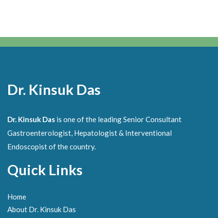
Dr. Kinsuk Das
Dr. Kinsuk Das
is one of the leading Senior Consultant
Gastroenterologist, Hepatologist & Interventional
Endoscopist of the country.
Quick Links
Home
About Dr. Kinsuk Das