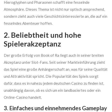
Hieroglyphen und Pharaonen schafft eine fesselnde
Atmosphäre. Dieses Thema ist nicht nur optisch ansprechend,
sondern zieht auch viele Geschichtsinteressierte an, die auf ein
fesselndes Abenteuer hoffen.
2. Beliebtheit und hohe
Spielerakzeptanz
Der große Erfolg von Book of Ra liegt auch in seiner breiten
Akzeptanz unter Slot-Fans. Seit seiner Markteinführung zieht
das Spiel eine große Anhängerschaft an, was für seine Qualität
und Attraktivität spricht. Die Popularität des Spiels sorgt
dafür, dass es in nahezu jedem deutschen Casino zu finden ist,
unabhängig davon, ob es sich um ein landbasiertes oder ein
Online-Casino handelt.
3. Einfaches und einnehmendes Gameplay