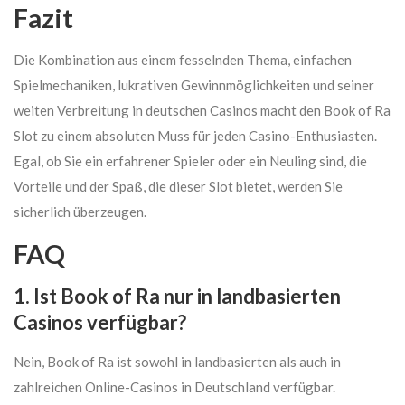
Fazit
Die Kombination aus einem fesselnden Thema, einfachen
Spielmechaniken, lukrativen Gewinnmöglichkeiten und seiner
weiten Verbreitung in deutschen Casinos macht den Book of Ra
Slot zu einem absoluten Muss für jeden Casino-Enthusiasten.
Egal, ob Sie ein erfahrener Spieler oder ein Neuling sind, die
Vorteile und der Spaß, die dieser Slot bietet, werden Sie
sicherlich überzeugen.
FAQ
1. Ist Book of Ra nur in landbasierten
Casinos verfügbar?
Nein, Book of Ra ist sowohl in landbasierten als auch in
zahlreichen Online-Casinos in Deutschland verfügbar.